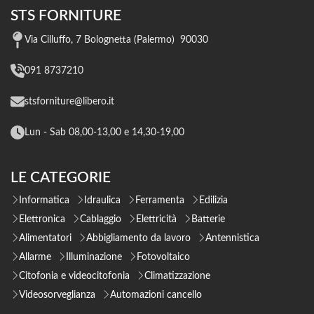
STS FORNITURE
Via Cilluffo, 7 Bolognetta (Palermo) 90030
091 8737210
stsforniture@libero.it
Lun - Sab 08,00-13,00 e 14,30-19,00
LE CATEGORIE
Informatica
Idraulica
Ferramenta
Edilizia
Elettronica
Cablaggio
Elettricità
Batterie
Alimentatori
Abbigliamento da lavoro
Antennistica
Allarme
Illuminazione
Fotovoltaico
Citofonia e videocitofonia
Climatizzazione
Videosorveglianza
Automazioni cancello