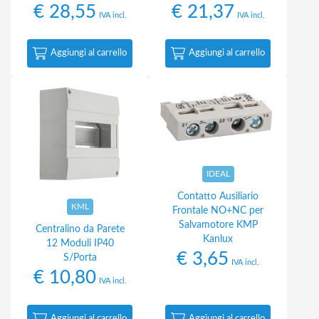
€
28,55
€
21,37
IVA incl.
IVA incl.
Aggiungi al carrello
Aggiungi al carrello
IDEAL
Contatto Ausiliario
KML
Frontale NO+NC per
Salvamotore KMP
Centralino da Parete
Kanlux
12 Moduli IP40
€
3,65
S/Porta
IVA incl.
€
10,80
IVA incl.
Aggiungi al carrello
Aggiungi al carrello