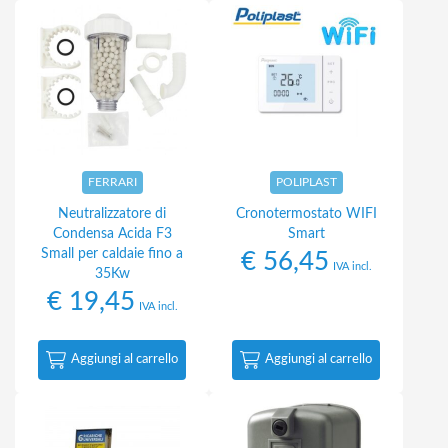
FERRARI
POLIPLAST
Neutralizzatore di
Cronotermostato WIFI
Condensa Acida F3
Smart
Small per caldaie fino a
€
56,45
IVA incl.
35Kw
€
19,45
IVA incl.
Aggiungi al carrello
Aggiungi al carrello