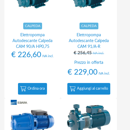
CALPEDA
CALPEDA
Elettropompa
Elettropompa
Autodescante Calpeda
Autodescante Calpeda
CAM 90/A HP0,75
CAM 91/A-R
€
256,45
€
226,60
IVA incl.
IVA incl.
Prezzo in offerta
€
229,00
IVA incl.
Ordina ora
Aggiungi al carrello