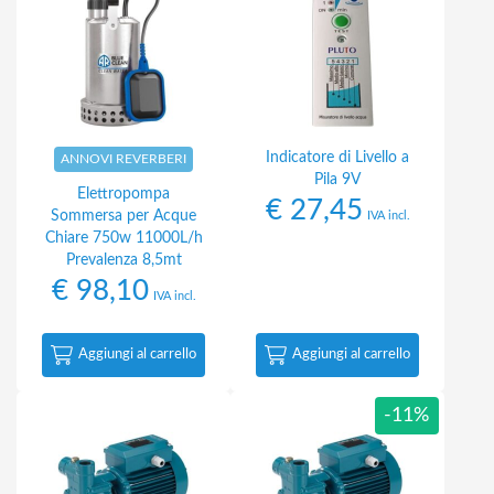
Indicatore di Livello a
ANNOVI REVERBERI
Pila 9V
Elettropompa
€
27,45
Sommersa per Acque
IVA incl.
Chiare 750w 11000L/h
Prevalenza 8,5mt
€
98,10
IVA incl.
Aggiungi al carrello
Aggiungi al carrello
-11%