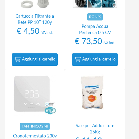
Cartuccia Filtrante a
RONIX
Rete PP 10″ 120y
Pompa Acqua
€
4,50
Periferica 0,5 CV
IVA incl.
€
73,50
IVA incl.
Aggiungi al carrello
Aggiungi al carrello
Sale per Addolcitore
FANTINICOSMI
25Kg
Cronotermostato 230v