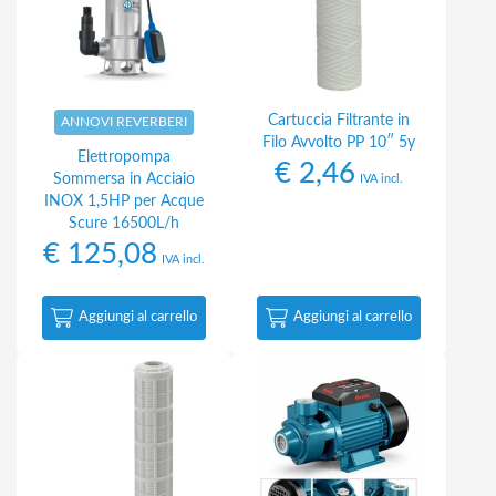
Cartuccia Filtrante in
ANNOVI REVERBERI
Filo Avvolto PP 10″ 5y
Elettropompa
€
2,46
Sommersa in Acciaio
IVA incl.
INOX 1,5HP per Acque
Scure 16500L/h
€
125,08
IVA incl.
Aggiungi al carrello
Aggiungi al carrello