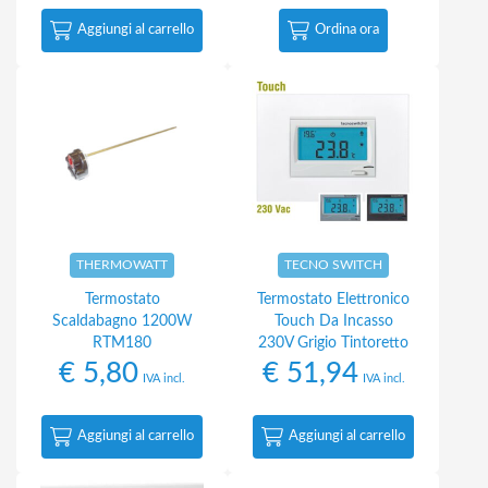
Aggiungi al carrello
Ordina ora
THERMOWATT
TECNO SWITCH
Termostato
Termostato Elettronico
Scaldabagno 1200W
Touch Da Incasso
RTM180
230V Grigio Tintoretto
€
5,80
€
51,94
IVA incl.
IVA incl.
Aggiungi al carrello
Aggiungi al carrello