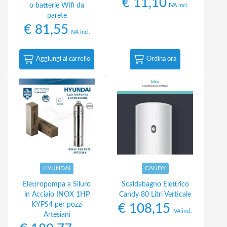
€
11,10
o batterie Wifi da
IVA incl.
parete
€
81,55
IVA incl.
Aggiungi al carrello
Ordina ora
HYUNDAI
CANDY
Elettropompa a Siluro
Scaldabagno Elettrico
in Acciaio INOX 1HP
Candy 80 Litri Verticale
KYPS4 per pozzi
€
108,15
IVA incl.
Artesiani