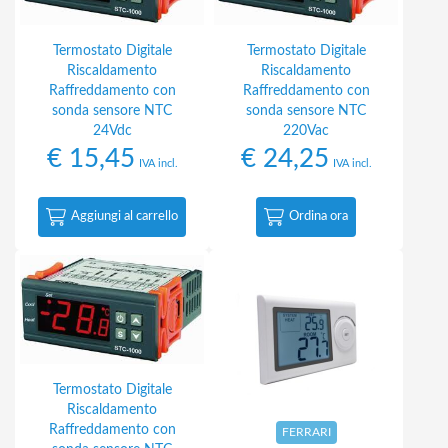
Termostato Digitale
Termostato Digitale
Riscaldamento
Riscaldamento
Raffreddamento con
Raffreddamento con
sonda sensore NTC
sonda sensore NTC
24Vdc
220Vac
€
15,45
€
24,25
IVA incl.
IVA incl.
Aggiungi al carrello
Ordina ora
Termostato Digitale
Riscaldamento
Raffreddamento con
FERRARI