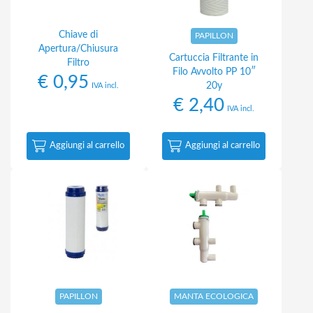
Chiave di
PAPILLON
Apertura/Chiusura
Cartuccia Filtrante in
Filtro
Filo Avvolto PP 10″
€
0,95
20y
IVA incl.
€
2,40
IVA incl.
Aggiungi al carrello
Aggiungi al carrello
PAPILLON
MANTA ECOLOGICA