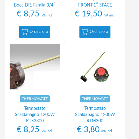
Bocc DR. Faralla 3/4″
FRONT.1″ SPACE
€
8,75
€
19,50
IVA incl.
IVA incl.
Ordina ora
Ordina ora
THERMOWATT
THERMOWATT
Termostato
Termostato
Scaldabagno 1200W
Scaldabagno 1200W
RTS3300
RTM300
€
8,25
€
3,80
IVA incl.
IVA incl.