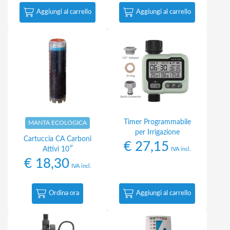
Aggiungi al carrello
Aggiungi al carrello
Timer Programmabile
MANTA ECOLOGICA
per Irrigazione
Cartuccia CA Carboni
€
27,15
Attivi 10″
IVA incl.
€
18,30
IVA incl.
Ordina ora
Aggiungi al carrello