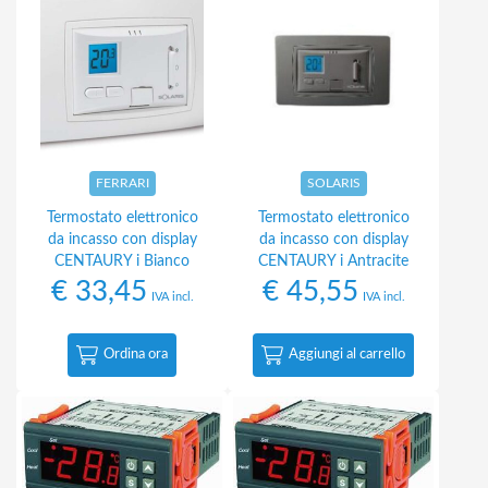
FERRARI
SOLARIS
Termostato elettronico
Termostato elettronico
da incasso con display
da incasso con display
CENTAURY i Bianco
CENTAURY i Antracite
€
33,45
€
45,55
IVA incl.
IVA incl.
Ordina ora
Aggiungi al carrello