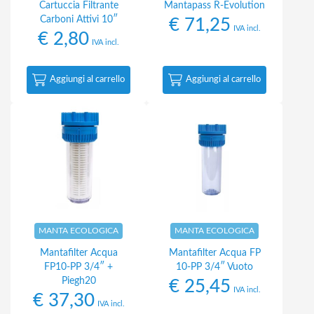
Cartuccia Filtrante
Mantapass R-Evolution
Carboni Attivi 10″
€
71,25
IVA incl.
€
2,80
IVA incl.
Aggiungi al carrello
Aggiungi al carrello
MANTA ECOLOGICA
MANTA ECOLOGICA
Mantafilter Acqua
Mantafilter Acqua FP
FP10-PP 3/4″ +
10-PP 3/4″ Vuoto
Piegh20
€
25,45
IVA incl.
€
37,30
IVA incl.