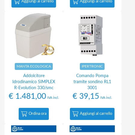
Aggiungi al carrello
Aggiungi al carrello
MANTA ECOLOGICA
IPERTRONIC
Addolcitore
Comando Pompa
Idrodinamico SIMPLEX
tramite sondino RL1
R-Evolution 330/smc
3001
€
1.481,00
€
39,15
IVA incl.
IVA incl.
Ordina ora
Aggiungi al carrello