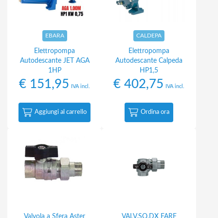
EBARA
CALDEPA
Elettropompa
Elettropompa
Autodescante JET AGA
Autodescante Calpeda
1HP
HP1,5
€
151,95
€
402,75
IVA incl.
IVA incl.
Aggiungi al carrello
Ordina ora
Valvola a Sfera Aster
VALV.SQ.DX FARF