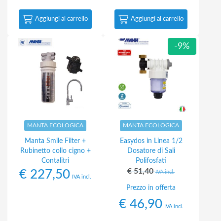
Aggiungi al carrello
Aggiungi al carrello
-9%
MANTA ECOLOGICA
MANTA ECOLOGICA
Manta Smile Filter +
Easydos in Linea 1/2
Rubinetto collo cigno +
Dosatore di Sali
Contalitri
Polifosfati
€
51,40
€
227,50
IVA incl.
IVA incl.
Prezzo in offerta
€
46,90
IVA incl.