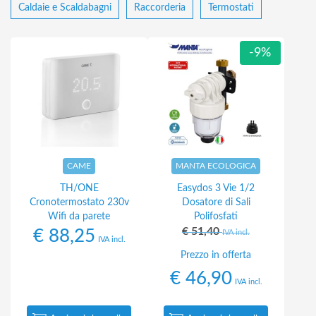
Caldaie e Scaldabagni
Raccorderia
Termostati
-9%
CAME
MANTA ECOLOGICA
TH/ONE
Easydos 3 Vie 1/2
Cronotermostato 230v
Dosatore di Sali
Wifi da parete
Polifosfati
€
51,40
€
88,25
IVA incl.
IVA incl.
Prezzo in offerta
€
46,90
IVA incl.