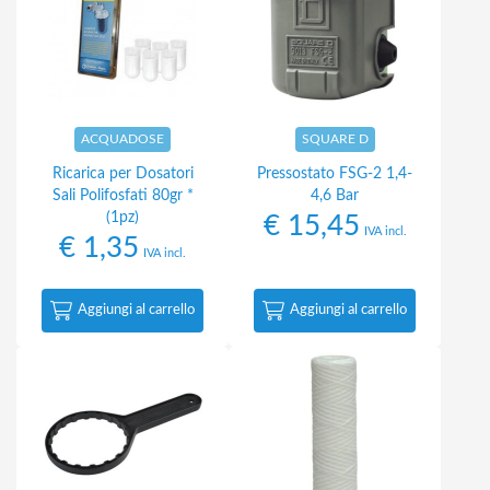
ACQUADOSE
SQUARE D
Ricarica per Dosatori
Pressostato FSG-2 1,4-
Sali Polifosfati 80gr *
4,6 Bar
(1pz)
€
15,45
IVA incl.
€
1,35
IVA incl.
Aggiungi al carrello
Aggiungi al carrello