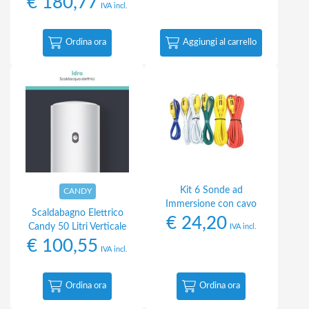
€
180,77
IVA incl.
Ordina ora
Aggiungi al carrello
Kit 6 Sonde ad
CANDY
Immersione con cavo
Scaldabagno Elettrico
€
24,20
Candy 50 Litri Verticale
IVA incl.
€
100,55
IVA incl.
Ordina ora
Ordina ora