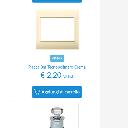
VIMAR
Placca 3m Tecnopolimero Crema
€
2,20
IVA incl.
Aggiungi al carrello