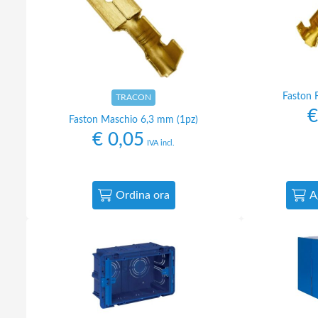
Faston 
TRACON
€
Faston Maschio 6,3 mm (1pz)
€
0,05
IVA incl.
Ordina ora
A