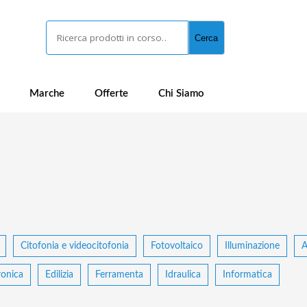
Cerca
Cerca
Marche
Offerte
Chi Siamo
Citofonia e videocitofonia
Fotovoltaico
Illuminazione
A
ronica
Edilizia
Ferramenta
Idraulica
Informatica