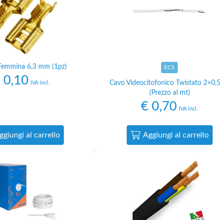
Femmina 6,3 mm (1pz)
ECS
0,10
Cavo Videocitofonico Twistato 2×0,5
IVA incl.
(Prezzo al mt)
€
0,70
IVA incl.
ggiungi al carrello
Aggiungi al carrello