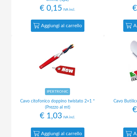
€
0,15
€
IVA incl.
Aggiungi al carrello
A
IPERTRONIC
Cavo citofonico doppino twistato 2×1 *
Cavo Butili
(Prezzo al mt)
€
€
1,03
IVA incl.
Aggiungi al carrello
A