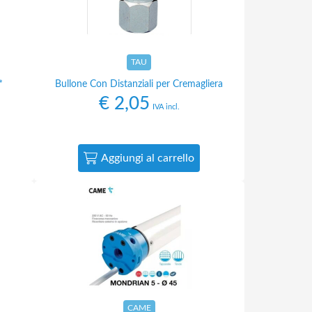
TAU
*
Bullone Con Distanziali per Cremagliera
€
2,05
IVA incl.
Aggiungi al carrello
CAME