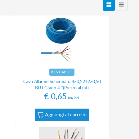
KTS CABLES
1
Cavo Allarme Schermato 4×0,22+2×0,50
BLU Grado 4 *(Prezzo al mt)
€
0,65
IVA incl.
Aggiungi al carrello