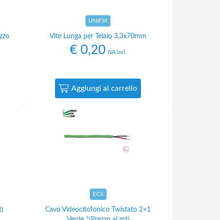
UNIFIX
zzo
Vite Lunga per Telaio 3,3x70mm
€
0,20
IVA incl.
Aggiungi al carrello
ECS
t)
Cavo Videocitofonico Twistato 2×1
Verde *(Prezzo al mt)