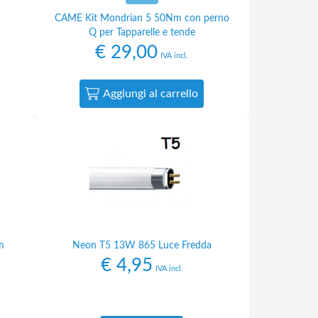
CAME Kit Mondrian 5 50Nm con perno
Q per Tapparelle e tende
€
29,00
IVA incl.
Aggiungi al carrello
m
Neon T5 13W 865 Luce Fredda
€
4,95
IVA incl.