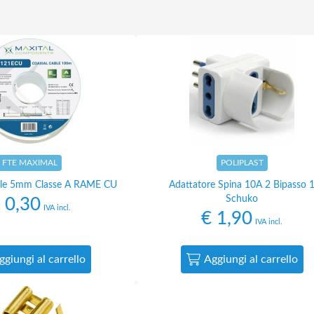
FTE MAXIMAL
POLIPLAST
ale 5mm Classe A RAME CU
Adattatore Spina 10A 2 Bipasso 
Schuko
0,30
IVA incl.
€
1,90
IVA incl.
ggiungi al carrello
Aggiungi al carrello