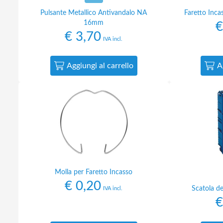
Pulsante Metallico Antivandalo NA
Faretto Inc
16mm
€
€
3,70
IVA incl.
Aggiungi al carrello
A
Molla per Faretto Incasso
€
0,20
Scatola d
IVA incl.
€