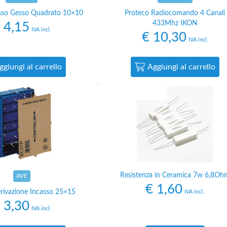
asso Gesso Quadrato 10×10
Proteco Radiocomando 4 Canali
433Mhz IKON
4,15
IVA incl.
€
10,30
IVA incl.
ggiungi al carrello
Aggiungi al carrello
Resistenza in Ceramica 7w 6,8Oh
AVE
€
1,60
erivazione Incasso 25×15
IVA incl.
3,30
IVA incl.