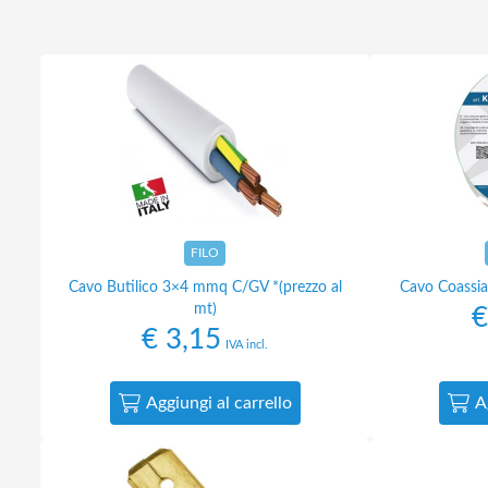
Abbigliamento da lavoro
Alimentatori
Batterie
Elettricità
Cablaggio
Elettronica
FILO
Edilizia
Cavo Butilico 3×4 mmq C/GV *(prezzo al
Cavo Coassi
Ferramenta
mt)
€
€
3,15
IVA incl.
Idraulica
Informatica
Aggiungi al carrello
A