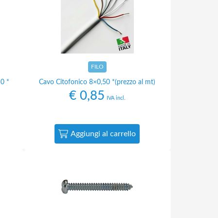
FILO
0 *
Cavo Citofonico 8×0,50 *(prezzo al mt)
€
0,85
IVA incl.
Aggiungi al carrello