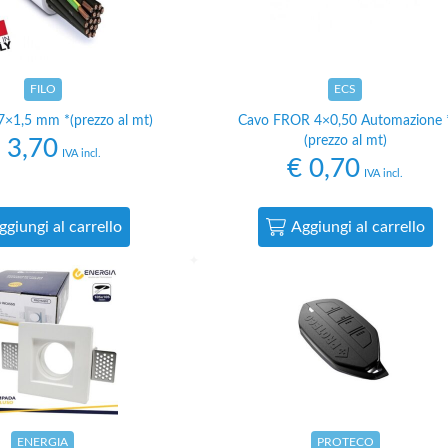
FILO
ECS
7×1,5 mm *(prezzo al mt)
Cavo FROR 4×0,50 Automazione 
(prezzo al mt)
3,70
IVA incl.
€
0,70
IVA incl.
ggiungi al carrello
Aggiungi al carrello
ENERGIA
PROTECO