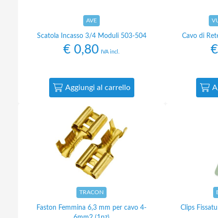
AVE
V
Scatola Incasso 3/4 Moduli 503-504
Cavo di Re
€
0,80
€
IVA incl.
Aggiungi al carrello
A
TRACON
Faston Femmina 6,3 mm per cavo 4-
Clips Fissat
6mm2 (1pz)