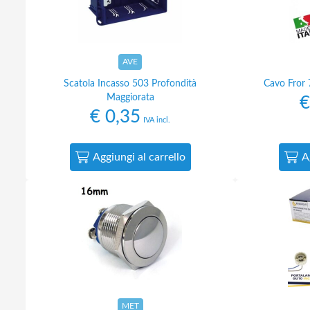
AVE
Scatola Incasso 503 Profondità
Cavo Fror 
Maggiorata
€
€
0,35
IVA incl.
Aggiungi al carrello
A
MET