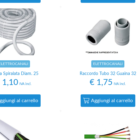
ELETTROCANALI
ELETTROCANALI
a Spiralata Diam. 25
Raccordo Tubo 32 Guaina 32
1,10
€
1,75
IVA incl.
IVA incl.
ggiungi al carrello
Aggiungi al carrello