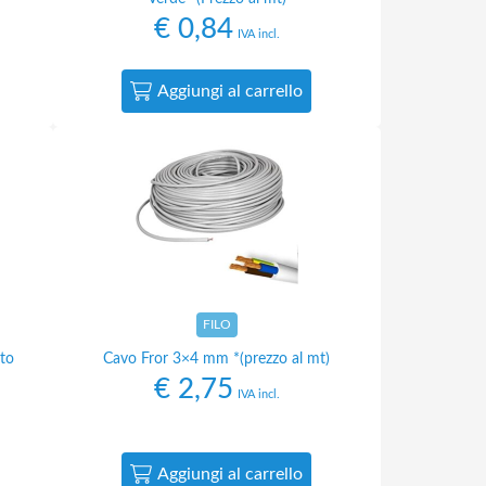
€
0,84
IVA incl.
Aggiungi al carrello
FILO
ato
Cavo Fror 3×4 mm *(prezzo al mt)
€
2,75
IVA incl.
Aggiungi al carrello