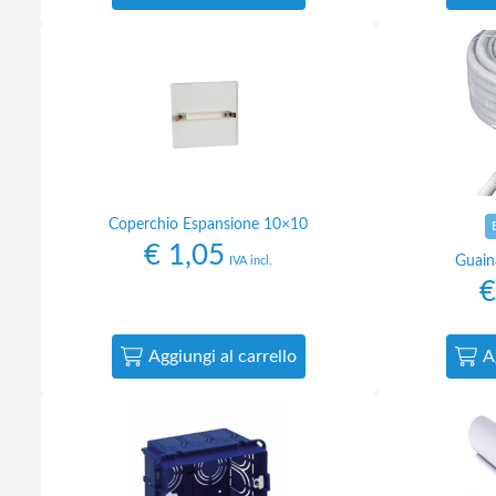
Coperchio Espansione 10×10
€
1,05
Guain
IVA incl.
€
Aggiungi al carrello
A