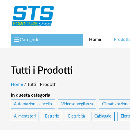
Categorie
Home
Prodotti
Vedile Tutte
Automazioni cancello
Videosorveglianza
Tutti i Prodotti
Climatizzazione
Citofonia e videocitofonia
Home
/ Tutti i Prodotti
Fotovoltaico
In questa categoria
Automazioni cancello
Videosorveglianza
Climatizzazione
Illuminazione
Allarme
Alimentatori
Batterie
Elettricità
Cablaggio
Elett
Antennistica