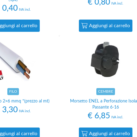
€
0,80
IVA incl.
0,40
IVA incl.
ggiungi al carrello
Aggiungi al carrello
FILO
CEMBRE
co 2×6 mmq *(prezzo al mt)
Morsetto ENEL a Perforazione Isol
Passante 6-16
3,30
IVA incl.
€
6,85
IVA incl.
ggiungi al carrello
Aggiungi al carrello