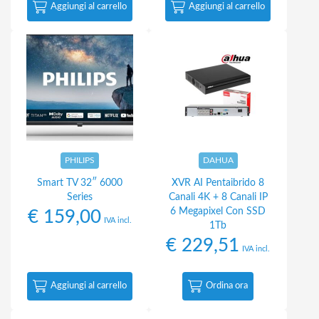
Aggiungi al carrello
Aggiungi al carrello
PHILIPS
DAHUA
Smart TV 32″ 6000
XVR AI Pentaibrido 8
Series
Canali 4K + 8 Canali IP
6 Megapixel Con SSD
€
159,00
IVA incl.
1Tb
€
229,51
IVA incl.
Aggiungi al carrello
Ordina ora