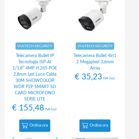
VULTECH SECURITY
VULTECH SECURITY
Telecamera Bullet IP
Telecamera Bullet 4in1
Tecnologia ISP-AI
2 Megapixel 3,6mm
1/1,8” 4MP H.265 POE
Array
2,8mm Led Luce Calda
€
35,23
IVA incl.
30M SHOWCOLOR
WDR P2P SMART SD
CARD MICROFONO
SERIE LITE
€
155,48
IVA incl.
Ordina ora
Ordina ora