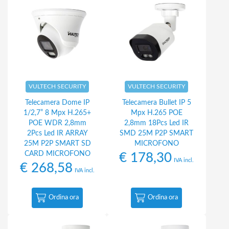
VULTECH SECURITY
VULTECH SECURITY
Telecamera Dome IP
Telecamera Bullet IP 5
1/2,7” 8 Mpx H.265+
Mpx H.265 POE
POE WDR 2,8mm
2,8mm 18Pcs Led IR
2Pcs Led IR ARRAY
SMD 25M P2P SMART
25M P2P SMART SD
MICROFONO
CARD MICROFONO
€
178,30
IVA incl.
€
268,58
IVA incl.
Ordina ora
Ordina ora