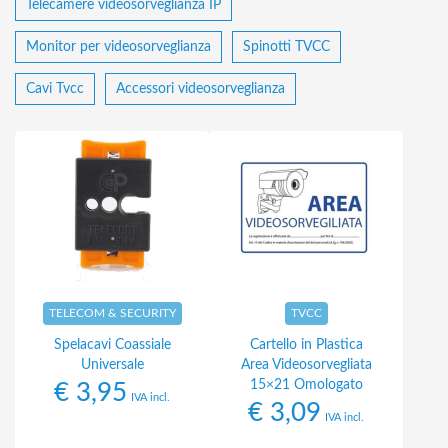
Telecamere videosorveglianza IP
Monitor per videosorveglianza
Spinotti TVCC
Cavi Tvcc
Accessori videosorveglianza
TELECOM & SECURITY
TVCC
Spelacavi Coassiale
Cartello in Plastica
Universale
Area Videosorvegliata
15×21 Omologato
€
3,95
IVA incl.
€
3,09
IVA incl.