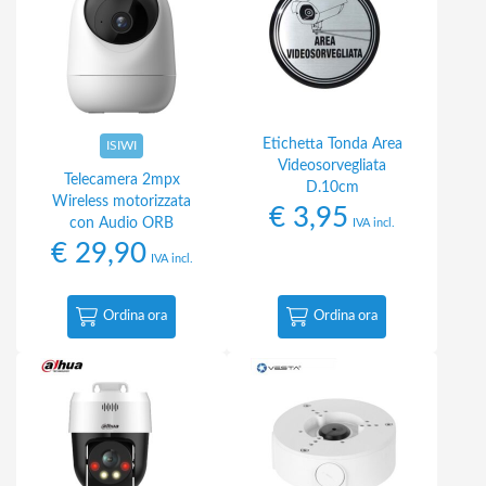
Etichetta Tonda Area
ISIWI
Videosorvegliata
Telecamera 2mpx
D.10cm
Wireless motorizzata
€
3,95
con Audio ORB
IVA incl.
€
29,90
IVA incl.
Ordina ora
Ordina ora