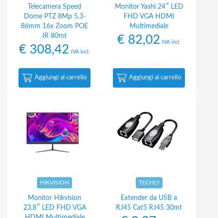
Telecamera Speed
Monitor Yashi 24″ LED
Dome PTZ 8Mp 5,3-
FHD VGA HDMI
86mm 16x Zoom POE
Multimediale
IR 80mt
€
82,02
IVA incl.
€
308,42
IVA incl.
Aggiungi al carrello
Aggiungi al carrello
HIKVISION
TECHLY
Monitor Hikvision
Extender da USB a
23,8″ LED FHD VGA
RJ45 Cat5 RJ45 30mt
HDMI Multimediale