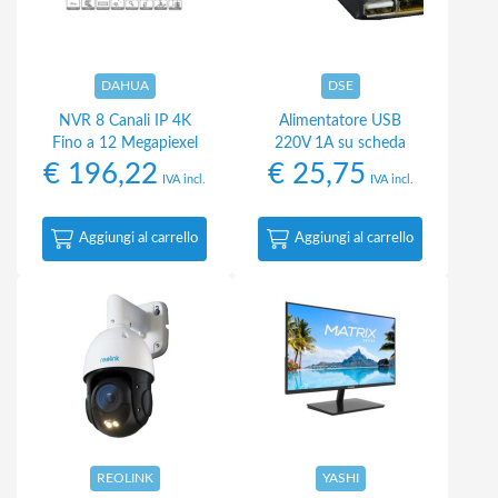
DAHUA
DSE
NVR 8 Canali IP 4K
Alimentatore USB
Fino a 12 Megapiexel
220V 1A su scheda
€
196,22
€
25,75
IVA incl.
IVA incl.
Aggiungi al carrello
Aggiungi al carrello
REOLINK
YASHI