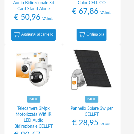
Audio Bidirezionale Sd
Color CELL GO
Card Stand Alone
€
67,86
IVA incl.
€
50,96
IVA incl.
Aggiungi al carrello
Ordina ora
IMOU
IMOU
Telecamera 3Mpx
Pannello Solare 3w per
Motorizzata Wifi IR
CELLPT
LED Audio
€
28,95
IVA incl.
Bidirezionale CELLPT