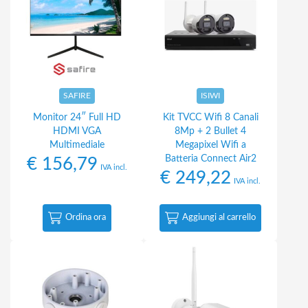
SAFIRE
ISIWI
Monitor 24″ Full HD
Kit TVCC Wifi 8 Canali
HDMI VGA
8Mp + 2 Bullet 4
Multimediale
Megapixel Wifi a
Batteria Connect Air2
€
156,79
IVA incl.
€
249,22
IVA incl.
Ordina ora
Aggiungi al carrello