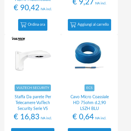
€
9,27
IVA incl.
€
90,42
IVA incl.
Ordina ora
Aggiungi al carrello
VULTECH SECURITY
ECS
Staffa Da parete Per
Cavo Micro Coassiale
Telecamere VulTech
HD 75ohm d.2,90
Security Serie VS
LSZH BLU
€
16,83
€
0,64
IVA incl.
IVA incl.