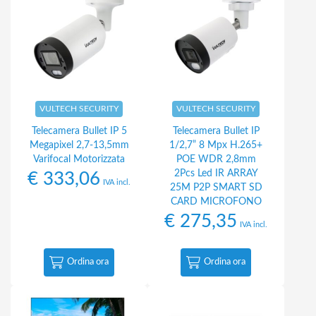
VULTECH SECURITY
VULTECH SECURITY
Telecamera Bullet IP 5
Telecamera Bullet IP
Megapixel 2,7-13,5mm
1/2,7” 8 Mpx H.265+
Varifocal Motorizzata
POE WDR 2,8mm
2Pcs Led IR ARRAY
€
333,06
IVA incl.
25M P2P SMART SD
CARD MICROFONO
€
275,35
IVA incl.
Ordina ora
Ordina ora