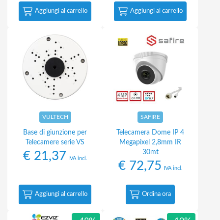
Aggiungi al carrello
Aggiungi al carrello
VULTECH
SAFIRE
Base di giunzione per
Telecamera Dome IP 4
Telecamere serie VS
Megapixel 2,8mm IR
30mt
€
21,37
IVA incl.
€
72,75
IVA incl.
Aggiungi al carrello
Ordina ora