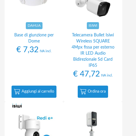
DAHUA
ISIWI
Base di giunzione per
Telecamera Bullet Isiwi
Dome
Wireless SQUARE
4Mpx fissa per esterno
€
7,32
IVA incl.
IR LED Audio
Bidirezionale Sd Card
IP65
€
47,72
IVA incl.
Aggiungi al carrello
Ordina ora