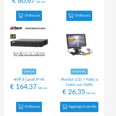
€
80,67
IVA incl.
Ordina ora
Ordina ora
DAHUA
ANDOWL
NVR 8 Canali IP 4K
Monitor LCD 7 Pollici a
Colori con Staffa
€
164,37
IVA incl.
€
26,35
IVA incl.
Ordina ora
Aggiungi al carrello