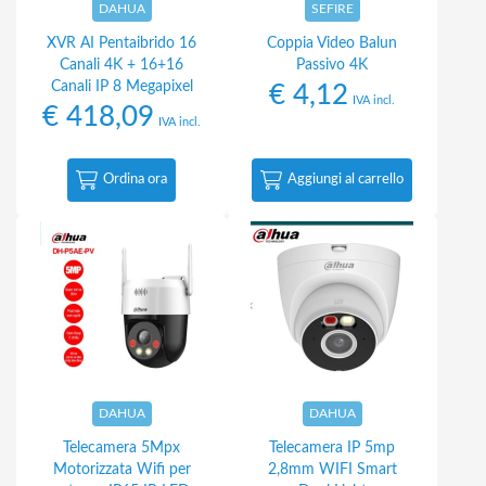
DAHUA
SEFIRE
XVR AI Pentaibrido 16
Coppia Video Balun
Canali 4K + 16+16
Passivo 4K
Canali IP 8 Megapixel
€
4,12
IVA incl.
€
418,09
IVA incl.
Ordina ora
Aggiungi al carrello
DAHUA
DAHUA
Telecamera 5Mpx
Telecamera IP 5mp
Motorizzata Wifi per
2,8mm WIFI Smart