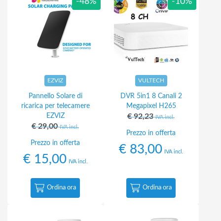
-48%
-10%
EZVIZ
VULTECH
Pannello Solare di
DVR 5in1 8 Canali 2
ricarica per telecamere
Megapixel H265
EZVIZ
€
92,23
IVA incl.
€
29,00
IVA incl.
Prezzo in offerta
Prezzo in offerta
€
83,00
IVA incl.
€
15,00
IVA incl.
Ordina ora
Ordina ora