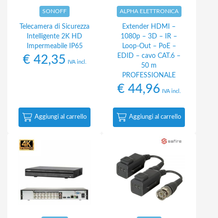
SONOFF
ALPHA ELETTRONICA
Telecamera di Sicurezza
Extender HDMI –
Intelligente 2K HD
1080p – 3D – IR –
Impermeabile IP65
Loop-Out – PoE –
EDID – cavo CAT.6 –
€
42,35
IVA incl.
50 m
PROFESSIONALE
€
44,96
IVA incl.
Aggiungi al carrello
Aggiungi al carrello