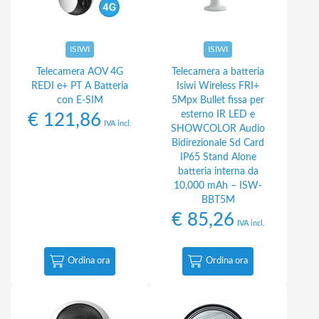
ISIWI
ISIWI
Telecamera AOV 4G
Telecamera a batteria
REDI e+ PT A Batteria
Isiwi Wireless FRI+
con E-SIM
5Mpx Bullet fissa per
esterno IR LED e
€
121,86
IVA incl.
SHOWCOLOR Audio
Bidirezionale Sd Card
IP65 Stand Alone
batteria interna da
10,000 mAh – ISW-
BBT5M
€
85,26
IVA incl.
Ordina ora
Ordina ora