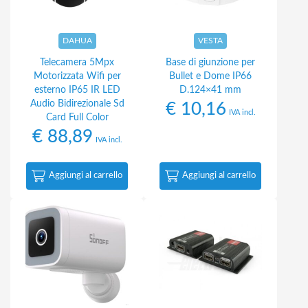
DAHUA
VESTA
Telecamera 5Mpx
Base di giunzione per
Motorizzata Wifi per
Bullet e Dome IP66
esterno IP65 IR LED
D.124×41 mm
Audio Bidirezionale Sd
€
10,16
IVA incl.
Card Full Color
€
88,89
IVA incl.
Aggiungi al carrello
Aggiungi al carrello