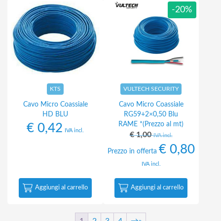
-20%
KTS
VULTECH SECURITY
Cavo Micro Coassiale
Cavo Micro Coassiale
HD BLU
RG59+2×0,50 Blu
RAME *(Prezzo al mt)
€
0,42
IVA incl.
€
1,00
IVA incl.
€
0,80
Prezzo in offerta
IVA incl.
Aggiungi al carrello
Aggiungi al carrello