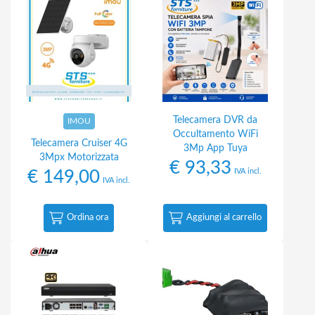
Telecamera DVR da
IMOU
Occultamento WiFi
Telecamera Cruiser 4G
3Mp App Tuya
3Mpx Motorizzata
€
93,33
IVA incl.
€
149,00
IVA incl.
Ordina ora
Aggiungi al carrello