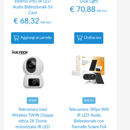
esterno IP65 IR LED
Dual Light
Audio Bidirezionale Sd
€
70,88
IVA incl.
Card
€
68,32
IVA incl.
Aggiungi al carrello
Ordina ora
ISIWI
IMOU
Telecamera Isiwi
Telecamera 3Mpx Wifi
Wireless TWIN Doppia
IR LED Audio
ottica 2K Dome
Bidirezionale con
motorizzata IR LED
Pannello Solare Full