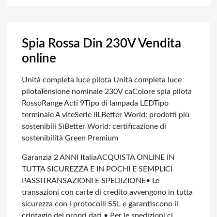
Spia Rossa Din 230V Vendita
online
Unità completa luce pilota Unità completa luce
pilota
Tensione nominale 230V ca
Colore spia pilota
Rosso
Range Acti 9
Tipo di lampada LED
Tipo
terminale A vite
Serie iIL
Better World: prodotti più
sostenibili Sì
Better World: certificazione di
sostenibilità Green Premium
Garanzia 2 ANNI Italia
ACQUISTA ONLINE IN
TUTTA SICUREZZA E IN POCHI E SEMPLICI
PASSI
TRANSAZIONI E SPEDIZIONE
• Le
transazioni con carte di credito avvengono in tutta
sicurezza con i protocolli SSL e garantiscono il
criptagio dei propri dati.
• Per le spedizioni ci