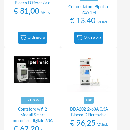
Blocco Differenziale
Commutatore Bipolare
€
81,00
20A 1M
IVA incl.
€
13,40
IVA incl.
Ordina ora
Ordina ora
IPERTRONIC
ABB
Contatore wifi 2
DDA202 2x63A 0,3A
Moduli Smart
Blocco Differenziale
monofase digitale 60A
€
96,25
IVA incl.
€
67,20