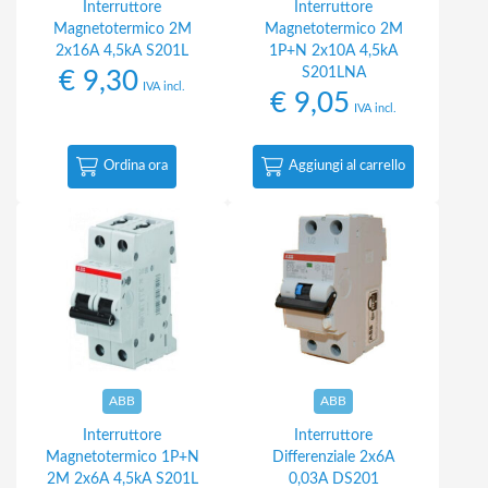
Interruttore
Interruttore
Magnetotermico 2M
Magnetotermico 2M
2x16A 4,5kA S201L
1P+N 2x10A 4,5kA
S201LNA
€
9,30
IVA incl.
€
9,05
IVA incl.
Ordina ora
Aggiungi al carrello
ABB
ABB
Interruttore
Interruttore
Magnetotermico 1P+N
Differenziale 2x6A
2M 2x6A 4,5kA S201L
0,03A DS201