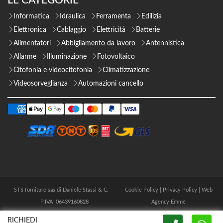
LE CATEGORIE
Informatica
Idraulica
Ferramenta
Edilizia
Elettronica
Cablaggio
Elettricità
Batterie
Alimentatori
Abbigliamento da lavoro
Antennistica
Allarme
Illuminazione
Fotovoltaico
Citofonia e videocitofonia
Climatizzazione
Videosorveglianza
Automazioni cancello
STS forniture sas di Daniele Stassi & C. -
Cookie Policy
|
Privacy Policy
|
Web
P.IVA 06439160828
Agency Emmè
RICHIEDI