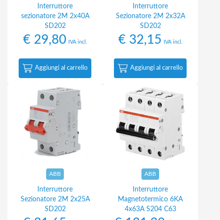
Interruttore
Interruttore
sezionatore 2M 2x40A
Sezionatore 2M 2x32A
SD202
SD202
€
29,80
€
32,15
IVA incl.
IVA incl.
Aggiungi al carrello
Aggiungi al carrello
ABB
ABB
Interruttore
Interruttore
Sezionatore 2M 2x25A
Magnetotermico 6KA
SD202
4x63A S204 C63