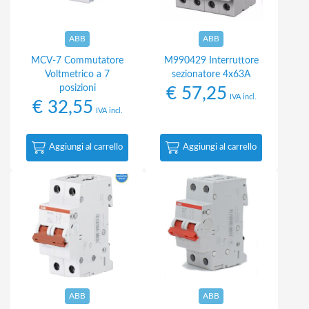
ABB
ABB
MCV-7 Commutatore
M990429 Interruttore
Voltmetrico a 7
sezionatore 4x63A
posizioni
€
57,25
IVA incl.
€
32,55
IVA incl.
Aggiungi al carrello
Aggiungi al carrello
ABB
ABB