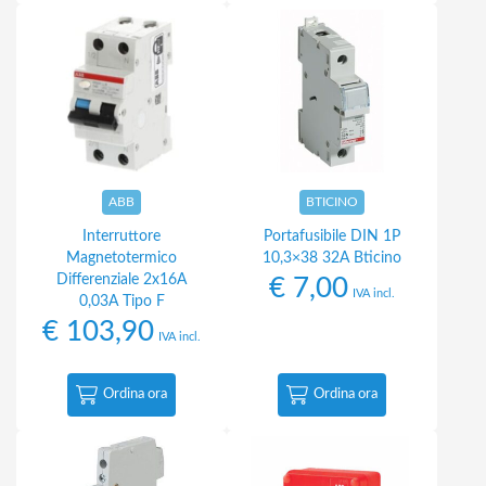
ABB
BTICINO
Interruttore
Portafusibile DIN 1P
Magnetotermico
10,3×38 32A Bticino
Differenziale 2x16A
€
7,00
IVA incl.
0,03A Tipo F
€
103,90
IVA incl.
Ordina ora
Ordina ora