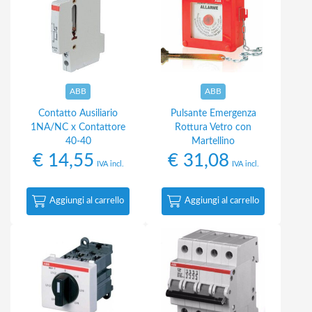
ABB
ABB
Contatto Ausiliario
Pulsante Emergenza
1NA/NC x Contattore
Rottura Vetro con
40-40
Martellino
€
14,55
€
31,08
IVA incl.
IVA incl.
Aggiungi al carrello
Aggiungi al carrello