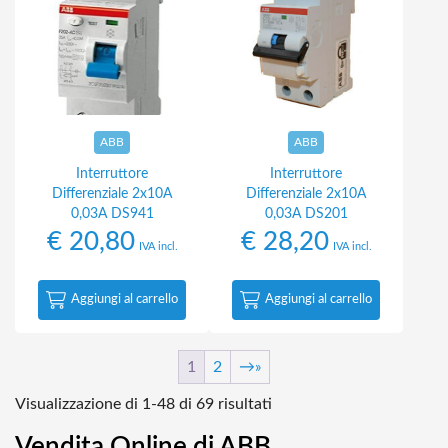
ABB
ABB
Interruttore
Interruttore
Differenziale 2x10A
Differenziale 2x10A
0,03A DS941
0,03A DS201
€
20,80
€
28,20
IVA incl.
IVA incl.
Aggiungi al carrello
Aggiungi al carrello
1
2
→
Popolarità
Visualizzazione di 1-48 di 69 risultati
Vendita Online di ABB