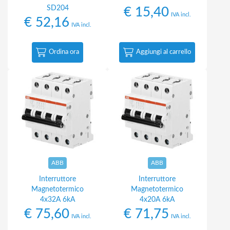
SD204
€
15,40
IVA incl.
€
52,16
IVA incl.
Ordina ora
Aggiungi al carrello
ABB
ABB
Interruttore
Interruttore
Magnetotermico
Magnetotermico
4x32A 6kA
4x20A 6kA
€
75,60
€
71,75
IVA incl.
IVA incl.