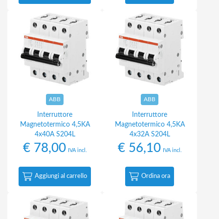
ABB
ABB
Interruttore
Interruttore
Magnetotermico 4,5KA
Magnetotermico 4,5KA
4x40A S204L
4x32A S204L
€
78,00
€
56,10
IVA incl.
IVA incl.
Aggiungi al carrello
Ordina ora