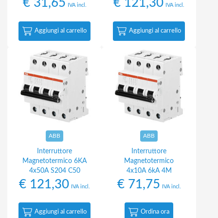
€
31,65
€
121,30
IVA incl.
IVA incl.
Aggiungi al carrello
Aggiungi al carrello
ABB
ABB
Interruttore
Interruttore
Magnetotermico 6KA
Magnetotermico
4x50A S204 C50
4x10A 6kA 4M
€
121,30
€
71,75
IVA incl.
IVA incl.
Aggiungi al carrello
Ordina ora