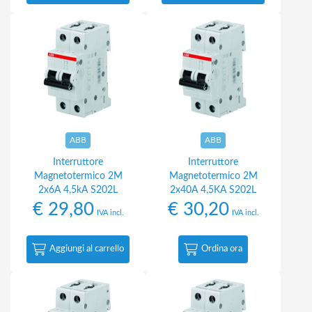
ABB
ABB
Interruttore
Interruttore
Magnetotermico 2M
Magnetotermico 2M
2x6A 4,5kA S202L
2x40A 4,5KA S202L
€
29,80
€
30,20
IVA incl.
IVA incl.
Aggiungi al carrello
Ordina ora