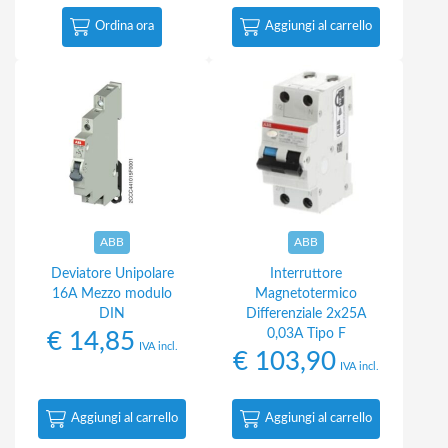
Ordina ora
Aggiungi al carrello
ABB
ABB
Deviatore Unipolare
Interruttore
16A Mezzo modulo
Magnetotermico
DIN
Differenziale 2x25A
0,03A Tipo F
€
14,85
IVA incl.
€
103,90
IVA incl.
Aggiungi al carrello
Aggiungi al carrello