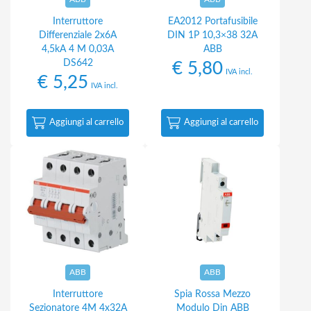
Interruttore
EA2012 Portafusibile
Differenziale 2x6A
DIN 1P 10,3×38 32A
4,5kA 4 M 0,03A
ABB
DS642
€
5,80
IVA incl.
€
5,25
IVA incl.
Aggiungi al carrello
Aggiungi al carrello
ABB
ABB
Interruttore
Spia Rossa Mezzo
Sezionatore 4M 4x32A
Modulo Din ABB