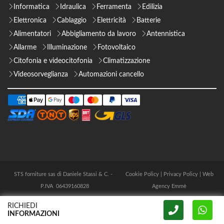
Informatica
Idraulica
Ferramenta
Edilizia
Elettronica
Cablaggio
Elettricità
Batterie
Alimentatori
Abbigliamento da lavoro
Antennistica
Allarme
Illuminazione
Fotovoltaico
Citofonia e videocitofonia
Climatizzazione
Videosorveglianza
Automazioni cancello
STS forniture sas di Daniele Stassi & C. -
Cookie Policy
|
Privacy Policy
|
Web
P.IVA 06439160828
Agency Emmè
RICHIEDI
INFORMAZIONI