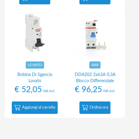
LOVATO
ABB
Bobina Di Sgancio
DDA202 2x63A 0,3A
Lovato
Blocco Differenziale
€
52,05
€
96,25
IVA incl.
IVA incl.
Aggiungi al carrello
Ordina ora