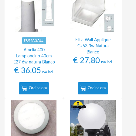
Elisa Wall Applique
FUMAGALLI
Gx53 3w Natura
Amelia 400
Bianco
Lampioncino 40cm
€
27,80
E27 6w natura Bianco
IVA incl.
€
36,05
IVA incl.
Ordina ora
Ordina ora