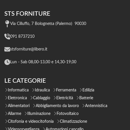
STS FORNITURE
Via Cilluffo, 7 Bolognetta (Palermo) 90030
091 8737210
stsforniture@libero.it
Lun - Sab 08,00-13,00 e 14,30-19,00
LE CATEGORIE
Informatica
Idraulica
Ferramenta
Edilizia
Elettronica
Cablaggio
Elettricità
Batterie
Alimentatori
Abbigliamento da lavoro
Antennistica
Allarme
Illuminazione
Fotovoltaico
Citofonia e videocitofonia
Climatizzazione
Videosorveglianza
Automazioni cancello