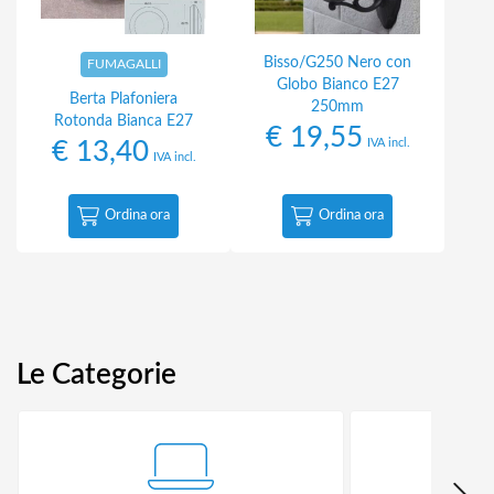
Bisso/G250 Nero con
FUMAGALLI
Globo Bianco E27
Berta Plafoniera
250mm
Rotonda Bianca E27
€
19,55
IVA incl.
€
13,40
IVA incl.
Ordina ora
Ordina ora
Le Categorie