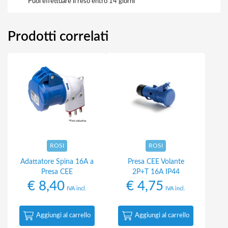
Puoi effettuare il reso entro 14 giorni
Prodotti correlati
ROSI
ROSI
Adattatore Spina 16A a
Presa CEE Volante
Presa CEE
2P+T 16A IP44
€
8,40
€
4,75
IVA incl.
IVA incl.
Aggiungi al carrello
Aggiungi al carrello