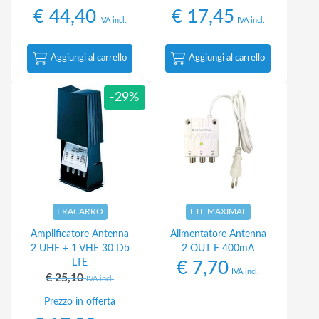
€
44,40
€
17,45
IVA incl.
IVA incl.
Aggiungi al carrello
Aggiungi al carrello
-29%
FRACARRO
FTE MAXIMAL
Amplificatore Antenna
Alimentatore Antenna
2 UHF + 1 VHF 30 Db
2 OUT F 400mA
LTE
€
7,70
IVA incl.
€
25,10
IVA incl.
Prezzo in offerta