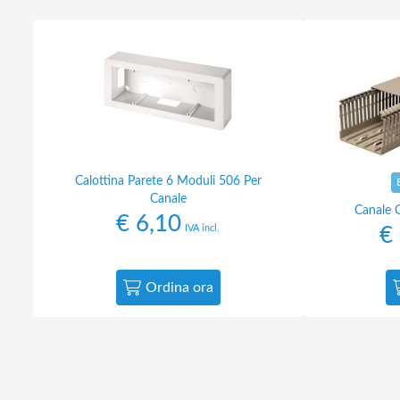
Calottina Parete 6 Moduli 506 Per
Canale
Canale 
€
6,10
IVA incl.
€
Ordina ora