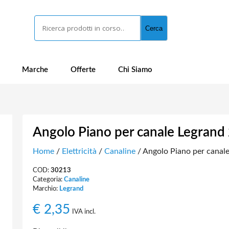
Cerca
Cerca
Marche
Offerte
Chi Siamo
Angolo Piano per canale Legrand
Home
/
Elettricità
/
Canaline
/ Angolo Piano per canal
COD:
30213
Categoria:
Canaline
Marchio:
Legrand
€
2,35
IVA incl.