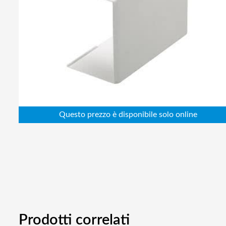
Abbigliamento da lavoro
Alimentatori
Batterie
Elettricità
Cablaggio
Elettronica
Edilizia
Ferramenta
Idraulica
Informatica
Prodotti correlati