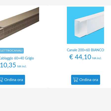
Canale 200×60 BIANCO
ELETTROCANALI
€
44,10
Cablaggio 60×40 Grigio
IVA incl.
10,35
IVA incl.
Ordina ora
Ordina ora