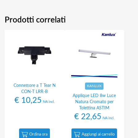
Prodotti correlati
Connettore a T Tear N
KANLUX
CON-T LRR-B
Applique LED 8w Luce
€
10,25
Natura Cromato per
IVA incl.
Tolettina ASTIM
€
22,65
IVA incl.
Ordina ora
Aggiungi al carrello