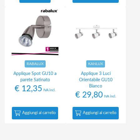
RABALUX
KANLUX
Applique Spot GU10 a
Applique 3 Luci
parete Satinato
Orientabile GU10
Bianco
€
12,35
IVA incl.
€
29,80
IVA incl.
Aggiungi al carrello
Aggiungi al carrello