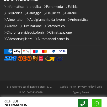
Informatica
Idraulica
Ferramenta
Edilizia
Elettronica
Cablaggio
Elettricità
Batterie
Alimentatori
Abbigliamento da lavoro
Antennistica
Allarme
Illuminazione
Fotovoltaico
Citofonia e videocitofonia
Climatizzazione
Videosorveglianza
Automazioni cancello
STS forniture sas di Daniele Stassi & C. -
Cookie Policy
|
Privacy Policy
|
Web
P.IVA 06439160828
Agency Emmè
RICHIEDI
INFORMAZIONI