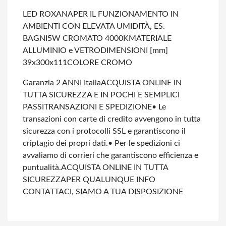
LED ROXANA
PER IL FUNZIONAMENTO IN
AMBIENTI CON ELEVATA UMIDITÀ, ES.
BAGNI
5W CROMATO 4000K
MATERIALE
ALLUMINIO e VETRO
DIMENSIONI [mm]
39x300x111
COLORE CROMO
Garanzia 2 ANNI Italia
ACQUISTA ONLINE IN
TUTTA SICUREZZA E IN POCHI E SEMPLICI
PASSI
TRANSAZIONI E SPEDIZIONE
• Le
transazioni con carte di credito avvengono in tutta
sicurezza con i protocolli SSL e garantiscono il
criptagio dei propri dati.
• Per le spedizioni ci
avvaliamo di corrieri che garantiscono efficienza e
puntualità.
ACQUISTA ONLINE IN TUTTA
SICUREZZA
PER QUALUNQUE INFO
CONTATTACI, SIAMO A TUA DISPOSIZIONE