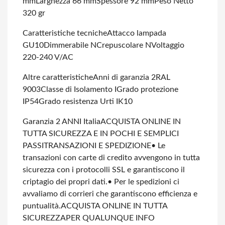
mm
Larghezza 66 mm
Spessore 92 mm
Peso Netto
320 gr
Caratteristiche tecniche
Attacco lampada
GU10
Dimmerabile N
Crepuscolare N
Voltaggio
220-240 V/AC
Altre caratteristiche
Anni di garanzia 2
RAL
9003
Classe di Isolamento I
Grado protezione
IP54
Grado resistenza Urti IK10
Garanzia 2 ANNI Italia
ACQUISTA ONLINE IN
TUTTA SICUREZZA E IN POCHI E SEMPLICI
PASSI
TRANSAZIONI E SPEDIZIONE
• Le
transazioni con carte di credito avvengono in tutta
sicurezza con i protocolli SSL e garantiscono il
criptagio dei propri dati.
• Per le spedizioni ci
avvaliamo di corrieri che garantiscono efficienza e
puntualità.
ACQUISTA ONLINE IN TUTTA
SICUREZZA
PER QUALUNQUE INFO