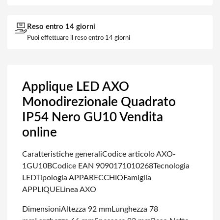
Reso entro 14 giorni
Puoi effettuare il reso entro 14 giorni
Applique LED AXO
Monodirezionale Quadrato
IP54 Nero GU10 Vendita
online
Caratteristiche generali
Codice articolo AXO-
1GU10B
Codice EAN 9090171010268
Tecnologia
LED
Tipologia APPARECCHIO
Famiglia
APPLIQUE
Linea AXO
Dimensioni
Altezza 92 mm
Lunghezza 78