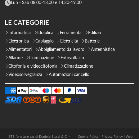
Lun - Sab 08,00-13,00 e 14,30-19,00
LE CATEGORIE
Informatica
Idraulica
Ferramenta
Edilizia
Elettronica
Cablaggio
Elettricità
Batterie
Alimentatori
Abbigliamento da lavoro
Antennistica
Allarme
Illuminazione
Fotovoltaico
Citofonia e videocitofonia
Climatizzazione
Videosorveglianza
Automazioni cancello
STS forniture sas di Daniele Stassi & C. -
Cookie Policy
|
Privacy Policy
|
Web