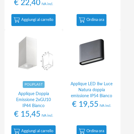
€
22,40
IVA incl.
Aggiungi al carrello
Ordina ora
Applique LED 8w Luce
POLIPLAST
Natura doppia
Applique Doppia
emissione IP54 Bianco
Emissione 2xGU10
€
19,55
IP44 Bianco
IVA incl.
€
15,45
IVA incl.
Aggiungi al carrello
Ordina ora