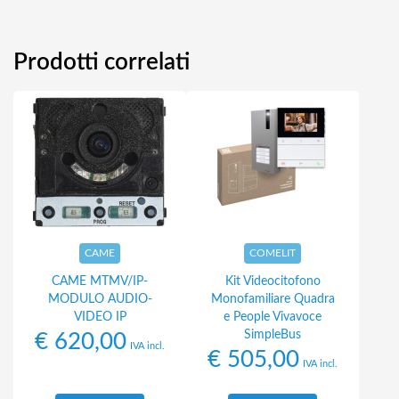
Prodotti correlati
CAME
COMELIT
CAME MTMV/IP-
Kit Videocitofono
MODULO AUDIO-
Monofamiliare Quadra
VIDEO IP
e People Vivavoce
SimpleBus
€
620,00
IVA incl.
€
505,00
IVA incl.