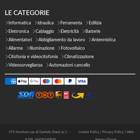
LE CATEGORIE
Informatica
Idraulica
Ferramenta
Edilizia
Elettronica
Cablaggio
Elettricità
Batterie
Alimentatori
Abbigliamento da lavoro
Antennistica
Allarme
Illuminazione
Fotovoltaico
Citofonia e videocitofonia
Climatizzazione
Videosorveglianza
Automazioni cancello
STS forniture sas di Daniele Stassi & C. -
Cookie Policy
|
Privacy Policy
|
Web
P.IVA 06439160828
Agency Emmè