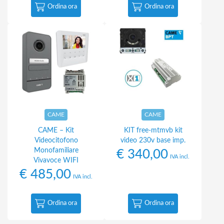
Ordina ora
Ordina ora
CAME
CAME
CAME – Kit
KIT free-mtmvb kit
Videocitofono
video 230v base imp.
Monofamiliare
€
340,00
IVA incl.
Vivavoce WIFI
€
485,00
IVA incl.
Ordina ora
Ordina ora