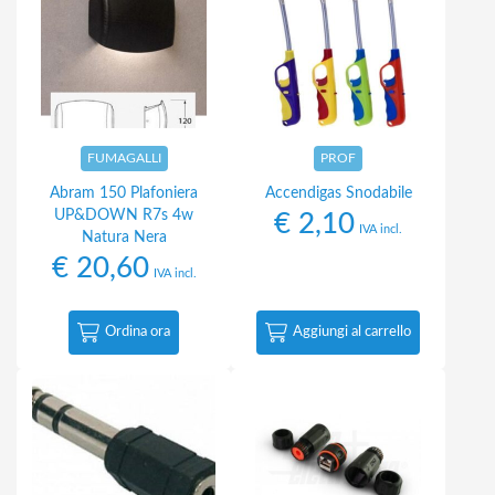
FUMAGALLI
PROF
Abram 150 Plafoniera
Accendigas Snodabile
UP&DOWN R7s 4w
€
2,10
IVA incl.
Natura Nera
€
20,60
IVA incl.
Ordina ora
Aggiungi al carrello