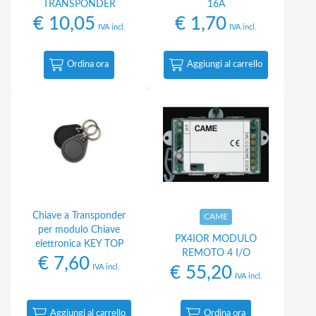
TRANSPONDER
16A
€
10,05
€
1,70
IVA incl.
IVA incl.
Ordina ora
Aggiungi al carrello
Chiave a Transponder
CAME
per modulo Chiave
PX4IOR MODULO
elettronica KEY TOP
REMOTO 4 I/O
€
7,60
IVA incl.
€
55,20
IVA incl.
Aggiungi al carrello
Ordina ora