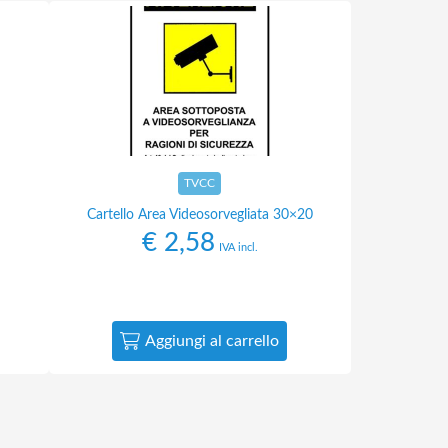
TVCC
Cartello Area Videosorvegliata 30×20
€
2,58
IVA incl.
Aggiungi al carrello