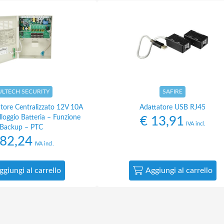
ULTECH SECURITY
SAFIRE
tore Centralizzato 12V 10A
Adattatore USB RJ45
lloggio Batteria – Funzione
€
13,91
IVA incl.
Backup – PTC
82,24
IVA incl.
ggiungi al carrello
Aggiungi al carrello