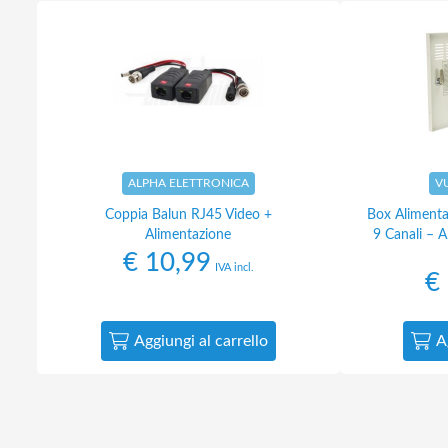
ALPHA ELETTRONICA
V
Coppia Balun RJ45 Video +
Box Alimenta
Alimentazione
9 Canali – A
€
10,99
IVA incl.
€
Aggiungi al carrello
A