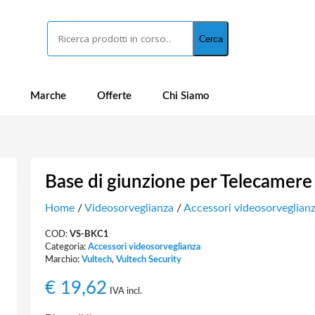
Cerca
Cerca
Marche
Offerte
Chi Siamo
Base di giunzione per Telecamere
Home
/
Videosorveglianza
/
Accessori videosorveglian
COD:
VS-BKC1
Categoria:
Accessori videosorveglianza
Marchio:
Vultech
,
Vultech Security
€
19,62
IVA incl.