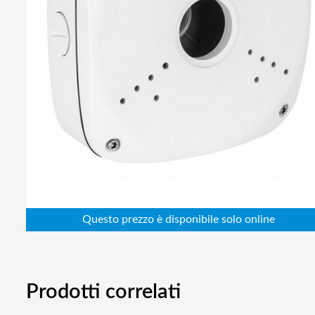
Abbigliamento da lavoro
Alimentatori
Batterie
Elettricità
Cablaggio
Elettronica
Edilizia
Ferramenta
Idraulica
Informatica
Prodotti correlati