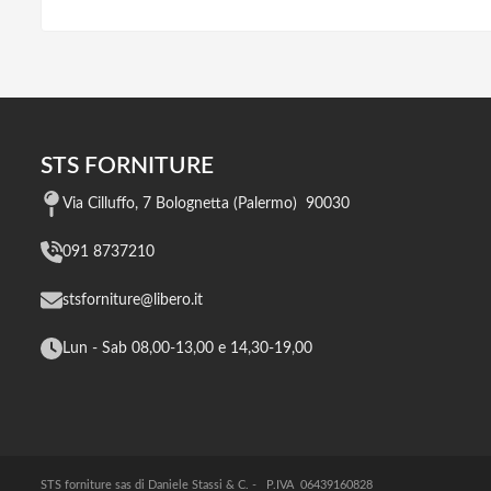
STS FORNITURE
Via Cilluffo, 7 Bolognetta (Palermo) 90030
091 8737210
stsforniture@libero.it
Lun - Sab 08,00-13,00 e 14,30-19,00
STS forniture sas di Daniele Stassi & C. - P.IVA 06439160828