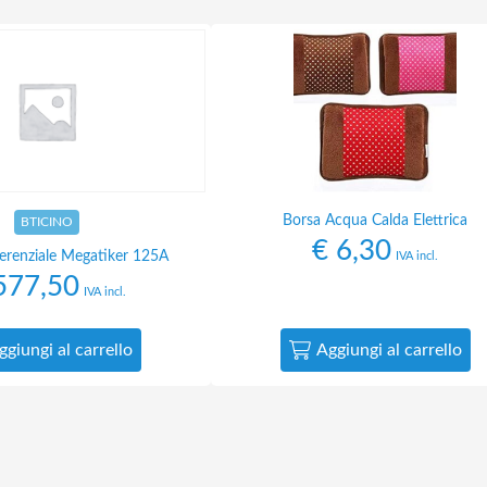
Borsa Acqua Calda Elettrica
BTICINO
€
6,30
ferenziale Megatiker 125A
IVA incl.
77,50
IVA incl.
ggiungi al carrello
Aggiungi al carrello