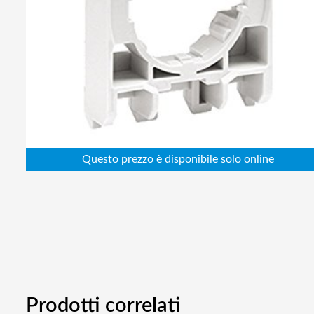
Abbigliamento da lavoro
Alimentatori
Batterie
Elettricità
Cablaggio
Elettronica
Edilizia
Ferramenta
Idraulica
Informatica
Prodotti correlati