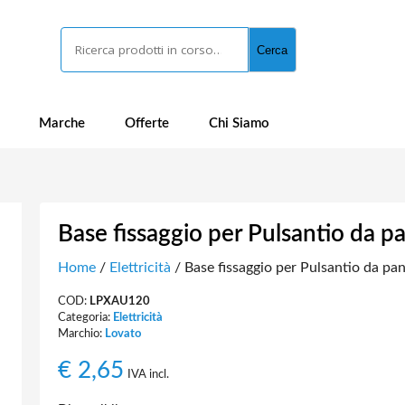
Cerca
Cerca
Marche
Offerte
Chi Siamo
Base fissaggio per Pulsantio da p
Home
/
Elettricità
/ Base fissaggio per Pulsantio da pan
COD:
LPXAU120
Categoria:
Elettricità
Marchio:
Lovato
€
2,65
IVA incl.