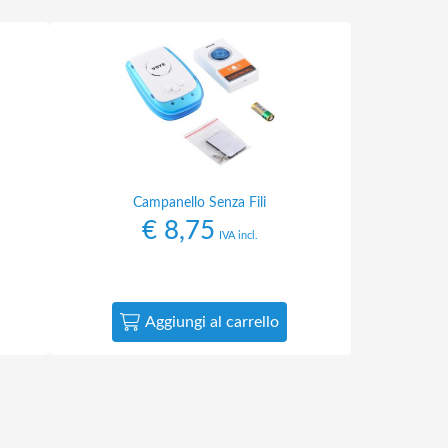
Campanello Senza Fili
€
8,75
IVA incl.
Aggiungi al carrello