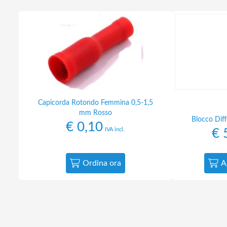
Capicorda Rotondo Femmina 0,5-1,5
mm Rosso
Blocco Dif
€
0,10
IVA incl.
€
5
Ordina ora
A