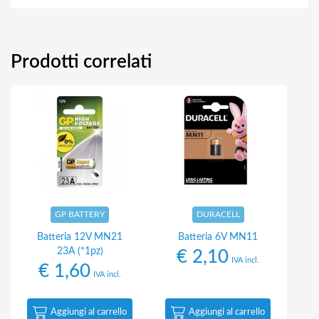
Prodotti correlati
GP BATTERY
DURACELL
Batteria 12V MN21
Batteria 6V MN11
23A (*1pz)
€
2,10
IVA incl.
€
1,60
IVA incl.
Aggiungi al carrello
Aggiungi al carrello