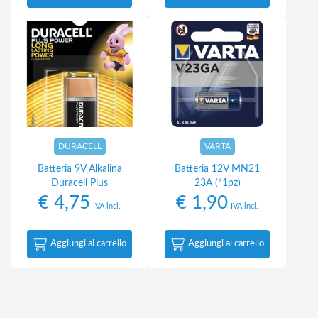
DURACELL
VARTA
Batteria 9V Alkalina
Batteria 12V MN21
Duracell Plus
23A (*1pz)
€
4,75
€
1,90
IVA incl.
IVA incl.
Aggiungi al carrello
Aggiungi al carrello