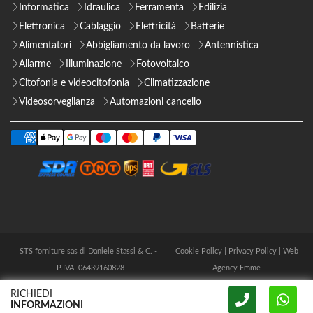
Informatica
Idraulica
Ferramenta
Edilizia
Elettronica
Cablaggio
Elettricità
Batterie
Alimentatori
Abbigliamento da lavoro
Antennistica
Allarme
Illuminazione
Fotovoltaico
Citofonia e videocitofonia
Climatizzazione
Videosorveglianza
Automazioni cancello
STS forniture sas di Daniele Stassi & C. -
Cookie Policy
|
Privacy Policy
|
Web
P.IVA 06439160828
Agency Emmè
RICHIEDI
INFORMAZIONI