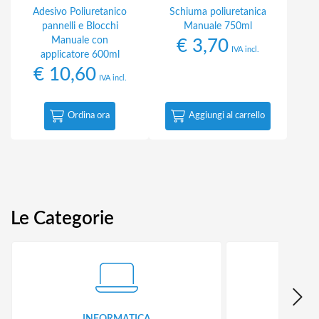
Adesivo Poliuretanico
Schiuma poliuretanica
pannelli e Blocchi
Manuale 750ml
Manuale con
€
3,70
IVA incl.
applicatore 600ml
€
10,60
IVA incl.
Ordina ora
Aggiungi al carrello
Le Categorie