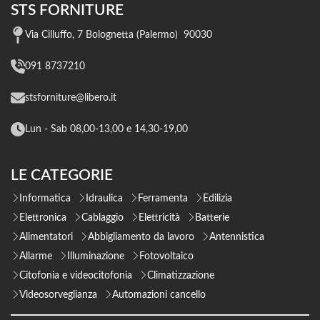
STS FORNITURE
Via Cilluffo, 7 Bolognetta (Palermo) 90030
091 8737210
stsforniture@libero.it
Lun - Sab 08,00-13,00 e 14,30-19,00
LE CATEGORIE
Informatica
Idraulica
Ferramenta
Edilizia
Elettronica
Cablaggio
Elettricità
Batterie
Alimentatori
Abbigliamento da lavoro
Antennistica
Allarme
Illuminazione
Fotovoltaico
Citofonia e videocitofonia
Climatizzazione
Videosorveglianza
Automazioni cancello