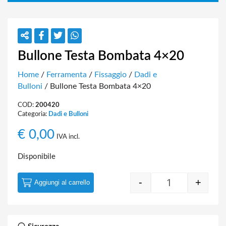
Bullone Testa Bombata 4×20
Home
/
Ferramenta
/
Fissaggio
/
Dadi e
Bulloni
/ Bullone Testa Bombata 4×20
COD:
200420
Categoria:
Dadi e Bulloni
€
0,00
IVA incl.
Disponibile
-
+
Aggiungi al carrello
Bullone Testa B