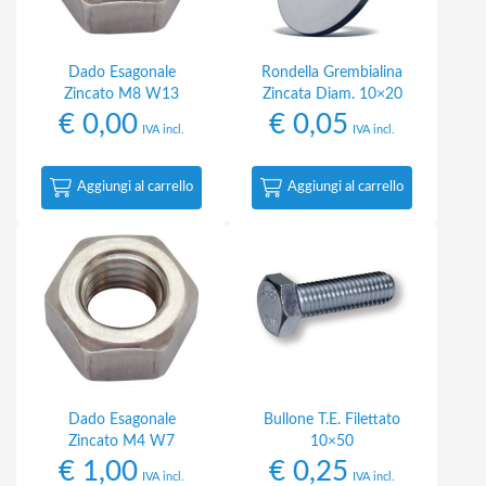
Dado Esagonale
Rondella Grembialina
Zincato M8 W13
Zincata Diam. 10×20
€
0,00
€
0,05
IVA incl.
IVA incl.
Aggiungi al carrello
Aggiungi al carrello
Dado Esagonale
Bullone T.E. Filettato
Zincato M4 W7
10×50
€
1,00
€
0,25
IVA incl.
IVA incl.