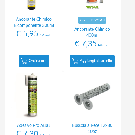
Ancorante Chimico
G&B FISSAGGI
Bicomponente 300ml
Ancorante Chimico
€
5,95
400ml
IVA incl.
€
7,35
IVA incl.
Ordina ora
Aggiungi al carrello
Adesivo Pro Attak
Bussola a Rete 12×80
10pz
€
7,30