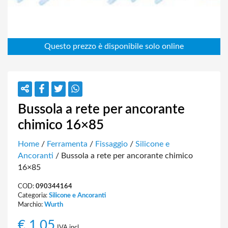
Bussola a rete per ancorante
chimico 16×85
Home
/
Ferramenta
/
Fissaggio
/
Silicone e
Ancoranti
/ Bussola a rete per ancorante chimico
16×85
COD:
090344164
Categoria:
Silicone e Ancoranti
Marchio:
Wurth
€
1,05
IVA incl.