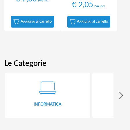
IVA incl.
€
2,05
IVA incl.
Aggiungi al carrello
Aggiungi al carrello
Le Categorie
INFORMATICA
ID