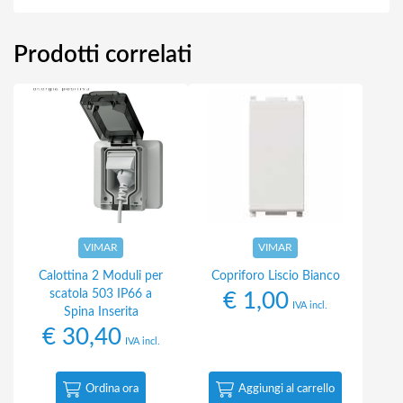
Prodotti correlati
VIMAR
VIMAR
Calottina 2 Moduli per
Copriforo Liscio Bianco
scatola 503 IP66 a
€
1,00
IVA incl.
Spina Inserita
€
30,40
IVA incl.
Ordina ora
Aggiungi al carrello