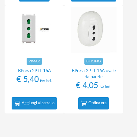
VIMAR
BTICINO
BPresa 2P+T 16A
BPresa 2P+T 16A ovale
da parete
€
5,40
IVA incl.
€
4,05
IVA incl.
Aggiungi al carrello
Ordina ora