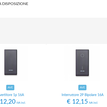
A DISPOSIZIONE
AVE
AVE
vertitore 1p 16A
Interruttore 2P Bipolare 16A
12,20
€
12,15
IVA incl.
IVA incl.