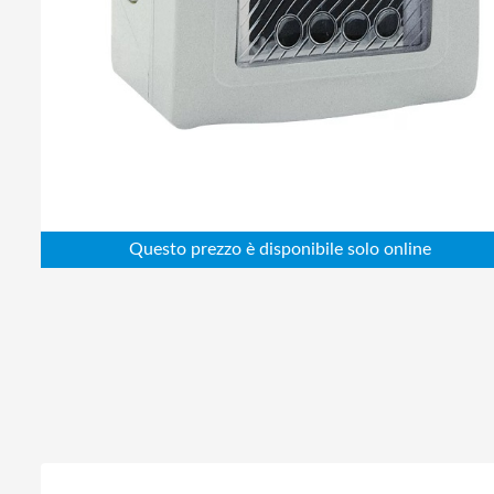
Abbigliamento da lavoro
Alimentatori
Batterie
Elettricità
Cablaggio
Elettronica
Edilizia
Ferramenta
Idraulica
Informatica