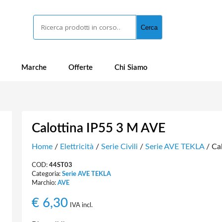
Cerca
Cerca
Marche
Offerte
Chi Siamo
Calottina IP55 3 M AVE
Home
/
Elettricità
/
Serie Civili
/
Serie AVE TEKLA
/ Ca
COD:
44ST03
Categoria:
Serie AVE TEKLA
Marchio:
AVE
€
6,30
IVA incl.