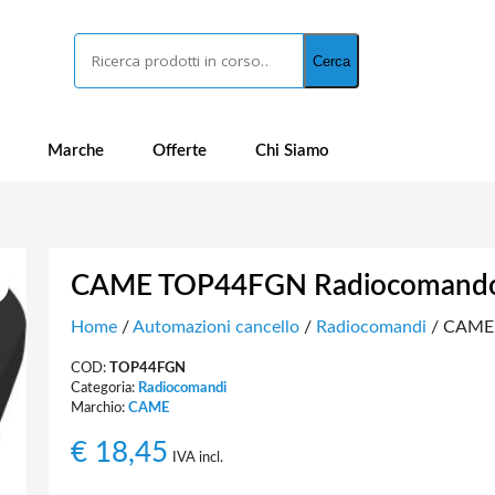
Cerca
Cerca
Marche
Offerte
Chi Siamo
CAME TOP44FGN Radiocomando 
Home
/
Automazioni cancello
/
Radiocomandi
/ CAME 
COD:
TOP44FGN
Categoria:
Radiocomandi
Marchio:
CAME
€
18,45
IVA incl.