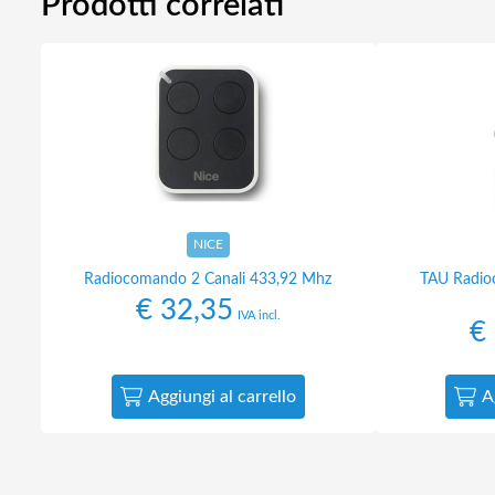
Prodotti correlati
NICE
Radiocomando 2 Canali 433,92 Mhz
TAU Radioc
€
32,35
IVA incl.
€
Aggiungi al carrello
A