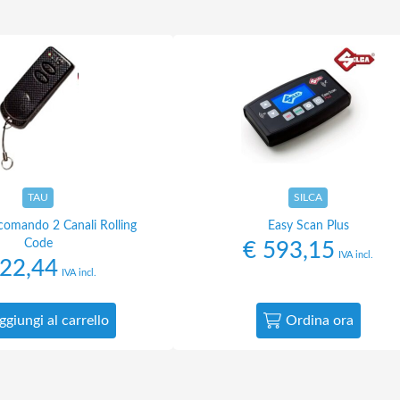
TAU
SILCA
omando 2 Canali Rolling
Easy Scan Plus
Code
€
593,15
IVA incl.
22,44
IVA incl.
ggiungi al carrello
Ordina ora