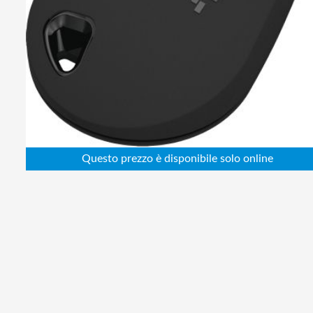
Abbigliamento da lavoro
Alimentatori
Batterie
Elettricità
Cablaggio
Elettronica
Edilizia
Ferramenta
Idraulica
Informatica