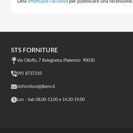
Devi
effettuare l’accesso
per pubblicare una recensione.
STS FORNITURE
Via Cilluffo, 7 Bolognetta (Palermo) 90030
091 8737210
stsforniture@libero.it
Lun - Sab 08,00-13,00 e 14,30-19,00