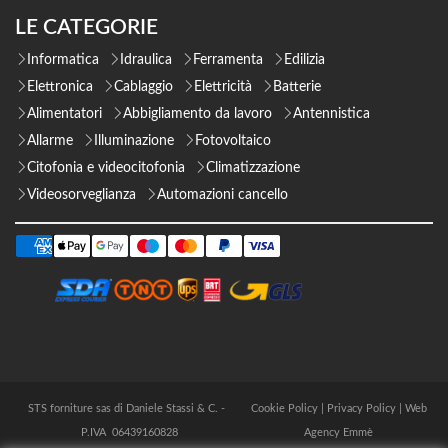
LE CATEGORIE
Informatica
Idraulica
Ferramenta
Edilizia
Elettronica
Cablaggio
Elettricità
Batterie
Alimentatori
Abbigliamento da lavoro
Antennistica
Allarme
Illuminazione
Fotovoltaico
Citofonia e videocitofonia
Climatizzazione
Videosorveglianza
Automazioni cancello
STS forniture sas di Daniele Stassi & C. -
Cookie Policy
|
Privacy Policy
|
Web
P.IVA 06439160828
Agency Emmè