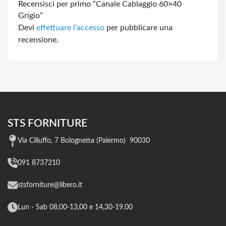
Recensisci per primo “Canale Cablaggio 60×40
Grigio”
Devi
effettuare l’accesso
per pubblicare una
recensione.
STS FORNITURE
Via Cilluffo, 7 Bolognetta (Palermo) 90030
091 8737210
stsforniture@libero.it
Lun - Sab 08,00-13,00 e 14,30-19,00