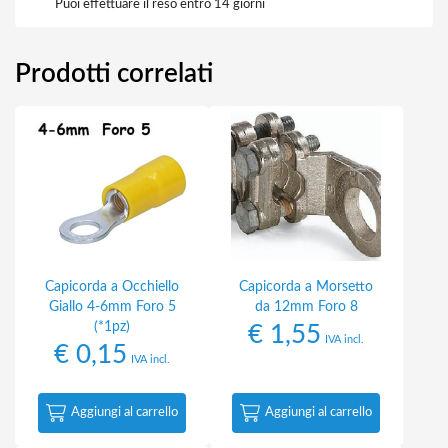
Puoi effettuare il reso entro 14 giorni
Prodotti correlati
Capicorda a Occhiello
Capicorda a Morsetto
Giallo 4-6mm Foro 5
da 12mm Foro 8
(*1pz)
€
1,55
IVA incl.
€
0,15
IVA incl.
Aggiungi al carrello
Aggiungi al carrello