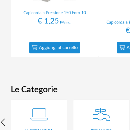
Capicorda a Pressione 150 Foro 10
€
1,25
Capicorda a 
IVA incl.
€
Aggiungi al carrello
A
Le Categorie