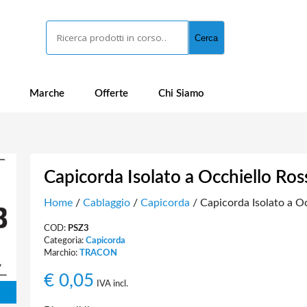
Cerca
Cerca
Marche
Offerte
Chi Siamo
Capicorda Isolato a Occhiello Ro
Home
/
Cablaggio
/
Capicorda
/ Capicorda Isolato a O
COD:
PSZ3
Categoria:
Capicorda
Marchio:
TRACON
€
0,05
IVA incl.