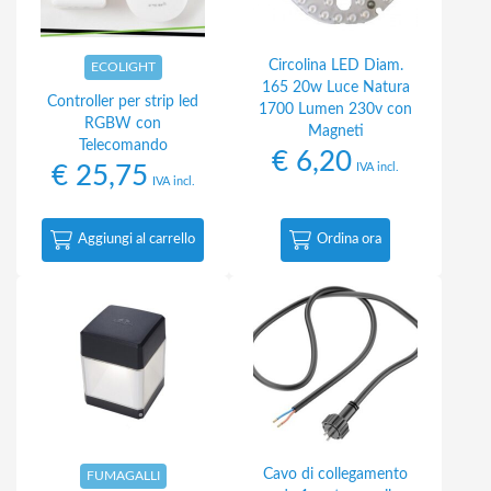
Circolina LED Diam.
ECOLIGHT
165 20w Luce Natura
Controller per strip led
1700 Lumen 230v con
RGBW con
Magneti
Telecomando
€
6,20
IVA incl.
€
25,75
IVA incl.
Aggiungi al carrello
Ordina ora
Cavo di collegamento
FUMAGALLI