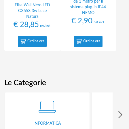
da 1 metro per il
Elisa Wall Nero LED
sistema plug-in IP44
GX553 3w Luce
NEMO
Natura
€
2,90
IVA incl.
€
28,85
IVA incl.
Ordina ora
Ordina ora
Le Categorie
INFORMATICA
ID