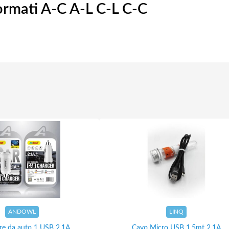
Formati A-C A-L C-L C-C
ANDOWL
LINQ
ore da auto 1 USB 2.1A
Cavo Micro USB 1,5mt 2.1A