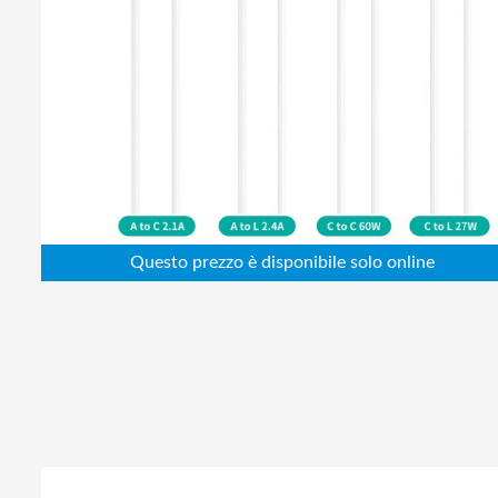
Abbigliamento da lavoro
Alimentatori
Batterie
Elettricità
Cablaggio
Elettronica
Edilizia
Ferramenta
Idraulica
Informatica