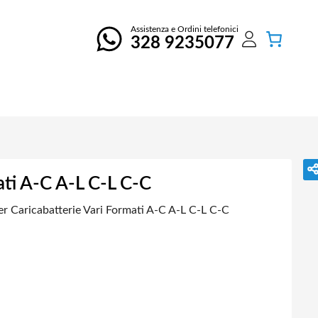
Assistenza e Ordini telefonici
328 9235077
ati A-C A-L C-L C-C
er Caricabatterie Vari Formati A-C A-L C-L C-C