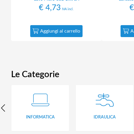
€
4,73
€
IVA incl.
Aggiungi al carrello
A
Le Categorie
INFORMATICA
IDRAULICA