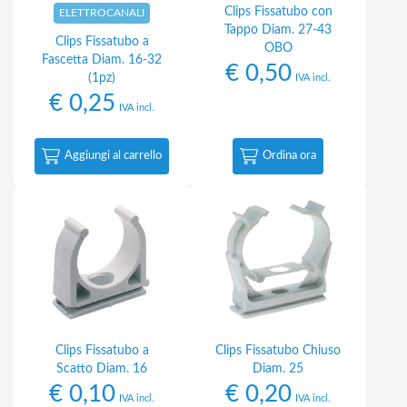
Clips Fissatubo con
ELETTROCANALI
Tappo Diam. 27-43
Clips Fissatubo a
OBO
Fascetta Diam. 16-32
€
0,50
(1pz)
IVA incl.
€
0,25
IVA incl.
Aggiungi al carrello
Ordina ora
Clips Fissatubo a
Clips Fissatubo Chiuso
Scatto Diam. 16
Diam. 25
€
0,10
€
0,20
IVA incl.
IVA incl.