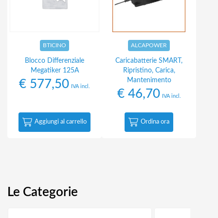
BTICINO
ALCAPOWER
Blocco Differenziale
Caricabatterie SMART,
Megatiker 125A
Ripristino, Carica,
Mantenimento
€
577,50
IVA incl.
€
46,70
IVA incl.
Aggiungi al carrello
Ordina ora
Le Categorie