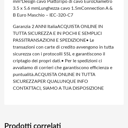
mm²
Design cavo Piatto
Tipo di cavo Euro
Diametro
3.5 x 5.6 mm
Lunghezza cavo 1.5m
Connection A &
B Euro Maschio – IEC-320-C7
Garanzia 2 ANNI Italia
ACQUISTA ONLINE IN
TUTTA SICUREZZA E IN POCHI E SEMPLICI
PASSI
TRANSAZIONI E SPEDIZIONE
• Le
transazioni con carte di credito avvengono in tutta
sicurezza con i protocolli SSL e garantiscono il
criptagio dei propri dati.
• Per le spedizioni ci
avvaliamo di corrieri che garantiscono efficienza e
puntualità.
ACQUISTA ONLINE IN TUTTA
SICUREZZA
PER QUALUNQUE INFO
CONTATTACI, SIAMO A TUA DISPOSIZIONE
Prodotti correlati