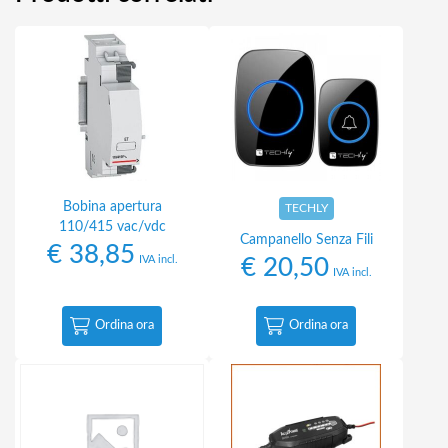
Bobina apertura
TECHLY
110/415 vac/vdc
Campanello Senza Fili
€
38,85
IVA incl.
€
20,50
IVA incl.
Ordina ora
Ordina ora