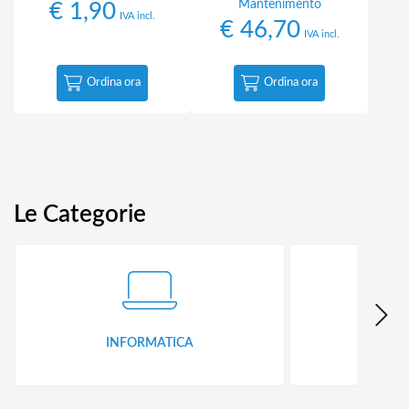
Mantenimento
€
1,90
IVA incl.
€
46,70
IVA incl.
Ordina ora
Ordina ora
Le Categorie
INFORMATICA
ID