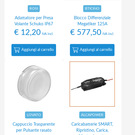
ROSI
BTICINO
Adattatore per Presa
Blocco Differenziale
Volante Schuko IP67
Megatiker 125A
€
12,20
€
577,50
IVA incl.
IVA incl.
Aggiungi al carrello
Aggiungi al carrello
LOVATO
ALCAPOWER
Cappuccio Trasparente
Caricabatterie SMART,
per Pulsante rasato
Ripristino, Carica,