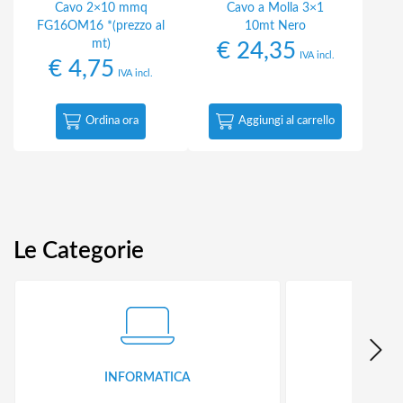
Cavo 2×10 mmq
Cavo a Molla 3×1
FG16OM16 *(prezzo al
10mt Nero
mt)
€
24,35
IVA incl.
€
4,75
IVA incl.
Ordina ora
Aggiungi al carrello
Le Categorie
INFORMATICA
ID