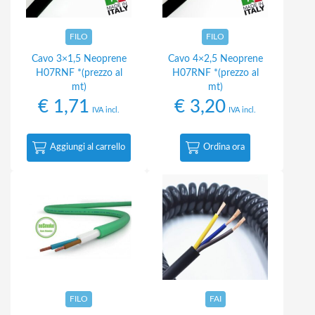
FILO
FILO
Cavo 3×1,5 Neoprene
Cavo 4×2,5 Neoprene
H07RNF *(prezzo al
H07RNF *(prezzo al
mt)
mt)
€
1,71
€
3,20
IVA incl.
IVA incl.
Aggiungi al carrello
Ordina ora
FILO
FAI