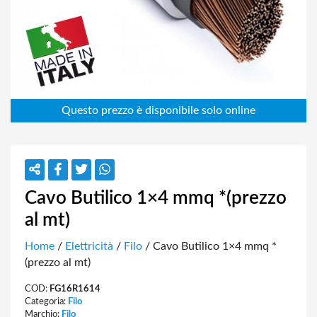
Cavo Butilico 1×4 mmq *(prezzo
al mt)
Home
/
Elettricità
/
Filo
/ Cavo Butilico 1×4 mmq *
(prezzo al mt)
COD:
FG16R1614
Categoria:
Filo
Marchio:
Filo