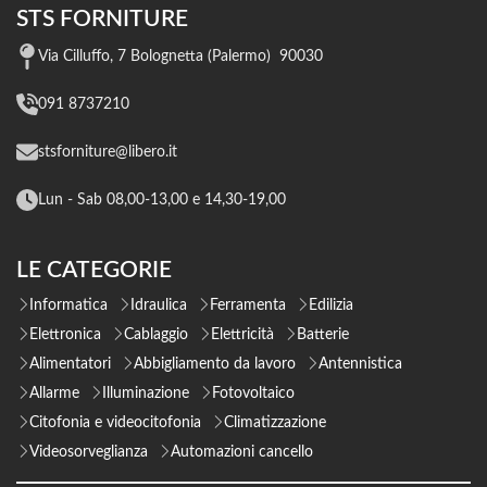
STS FORNITURE
Via Cilluffo, 7 Bolognetta (Palermo) 90030
091 8737210
stsforniture@libero.it
Lun - Sab 08,00-13,00 e 14,30-19,00
LE CATEGORIE
Informatica
Idraulica
Ferramenta
Edilizia
Elettronica
Cablaggio
Elettricità
Batterie
Alimentatori
Abbigliamento da lavoro
Antennistica
Allarme
Illuminazione
Fotovoltaico
Citofonia e videocitofonia
Climatizzazione
Videosorveglianza
Automazioni cancello