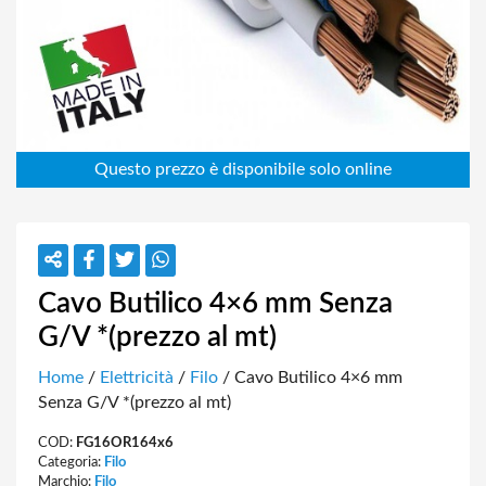
Cavo Butilico 4×6 mm Senza
G/V *(prezzo al mt)
Home
/
Elettricità
/
Filo
/ Cavo Butilico 4×6 mm
Senza G/V *(prezzo al mt)
COD:
FG16OR164x6
Categoria:
Filo
Marchio:
Filo