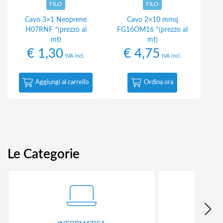
FILO
FILO
Cavo 3×1 Neoprene
Cavo 2×10 mmq
H07RNF *(prezzo al
FG16OM16 *(prezzo al
mt)
mt)
€
1,30
€
4,75
IVA incl.
IVA incl.
Aggiungi al carrello
Ordina ora
Le Categorie