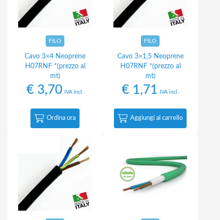
FILO
FILO
Cavo 3×4 Neoprene
Cavo 3×1,5 Neoprene
H07RNF *(prezzo al
H07RNF *(prezzo al
mt)
mt)
€
3,70
€
1,71
IVA incl.
IVA incl.
Ordina ora
Aggiungi al carrello