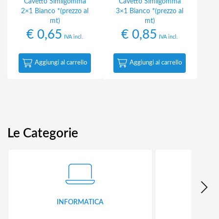
Cavetto Similgomma
Cavetto Similgomma
2×1 Bianco *(prezzo al
3×1 Bianco *(prezzo al
mt)
mt)
€
0,65
€
0,85
IVA incl.
IVA incl.
Aggiungi al carrello
Aggiungi al carrello
Le Categorie
INFORMATICA
ID