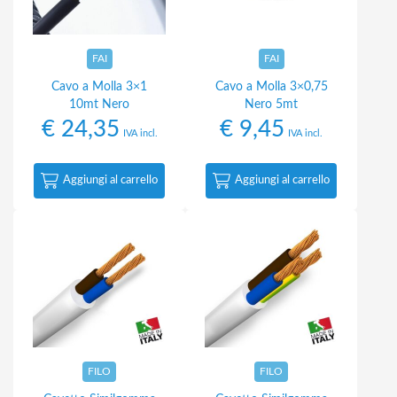
FAI
FAI
Cavo a Molla 3×1
Cavo a Molla 3×0,75
10mt Nero
Nero 5mt
€
24,35
€
9,45
IVA incl.
IVA incl.
Aggiungi al carrello
Aggiungi al carrello
FILO
FILO