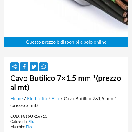
Cavo Butilico 7×1,5 mm *(prezzo
al mt)
Home
/
Elettricità
/
Filo
/ Cavo Butilico 7×1,5 mm *
(prezzo al mt)
COD:
FG16OR16715
Categoria:
Filo
Marchio:
Filo