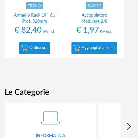
TECHLY
ELCART
Armadio Rack 19″ 6U
Accoppiatore
Prof. 320mm
Modulare 8/8
€
82,40
€
1,97
IVA incl.
IVA incl.
Ordina ora
Aggiungi al carrello
Le Categorie
INFORMATICA
ID