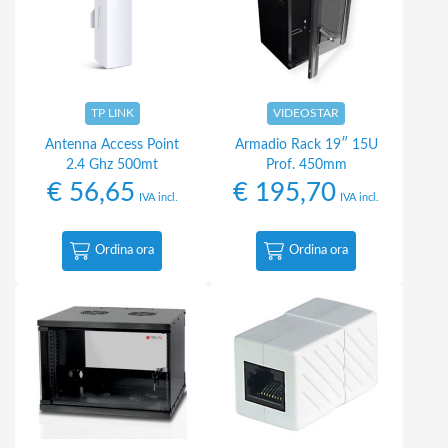
TP LINK
VIDEOSTAR
Antenna Access Point
Armadio Rack 19″ 15U
2.4 Ghz 500mt
Prof. 450mm
€
56,65
€
195,70
IVA incl.
IVA incl.
Ordina ora
Ordina ora