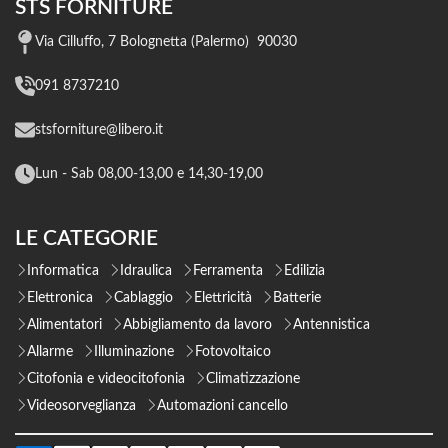
STS FORNITURE
Via Cilluffo, 7 Bolognetta (Palermo) 90030
091 8737210
stsforniture@libero.it
Lun - Sab 08,00-13,00 e 14,30-19,00
LE CATEGORIE
Informatica
Idraulica
Ferramenta
Edilizia
Elettronica
Cablaggio
Elettricità
Batterie
Alimentatori
Abbigliamento da lavoro
Antennistica
Allarme
Illuminazione
Fotovoltaico
Citofonia e videocitofonia
Climatizzazione
Videosorveglianza
Automazioni cancello