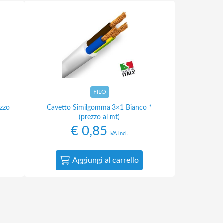
FILO
zzo
Cavetto Similgomma 3×1 Bianco *
(prezzo al mt)
€
0,85
IVA incl.
Aggiungi al carrello