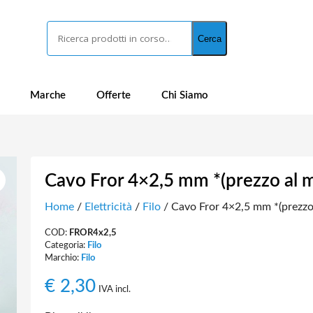
Cerca
Cerca
Marche
Offerte
Chi Siamo
Cavo Fror 4×2,5 mm *(prezzo al m
Home
/
Elettricità
/
Filo
/ Cavo Fror 4×2,5 mm *(prezzo 
COD:
FROR4x2,5
Categoria:
Filo
Marchio:
Filo
€
2,30
IVA incl.