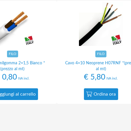
FILO
FILO
milgomma 2×1,5 Bianco *
Cavo 4×10 Neoprene H07RNF *(pre
(prezzo al mt)
al mt)
0,80
€
5,80
IVA incl.
IVA incl.
ggiungi al carrello
Ordina ora