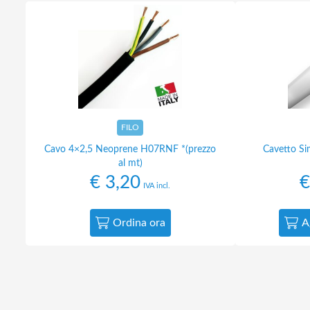
FILO
Cavo 4×2,5 Neoprene H07RNF *(prezzo
Cavetto Si
al mt)
€
3,20
€
IVA incl.
Ordina ora
A