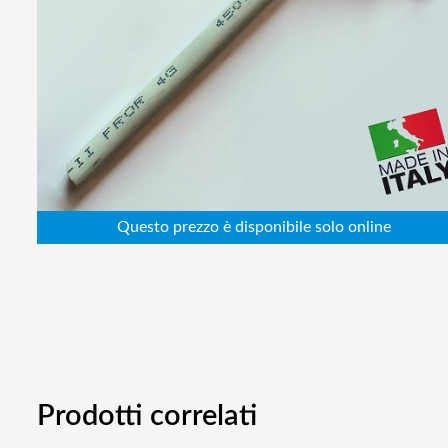
Abbigliamento da lavoro
Alimentatori
Batterie
Elettricità
Cablaggio
Elettronica
Edilizia
Ferramenta
Idraulica
Informatica
Prodotti correlati