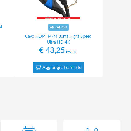
d
ARRANGO
Cavo HDMI M/M 30mt Hight Speed
Ultra HD-4K
€
43,25
IVA incl.
Aggiungi al carrello