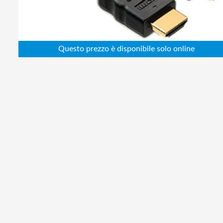
Abbigliamento da lavoro
Alimentatori
Batterie
Elettricità
Cablaggio
Elettronica
Edilizia
Ferramenta
Idraulica
Informatica