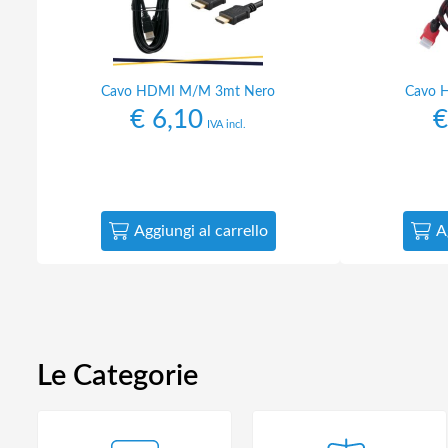
Cavo HDMI M/M 3mt Nero
Cavo 
€
6,10
€
IVA incl.
Aggiungi al carrello
A
Le Categorie