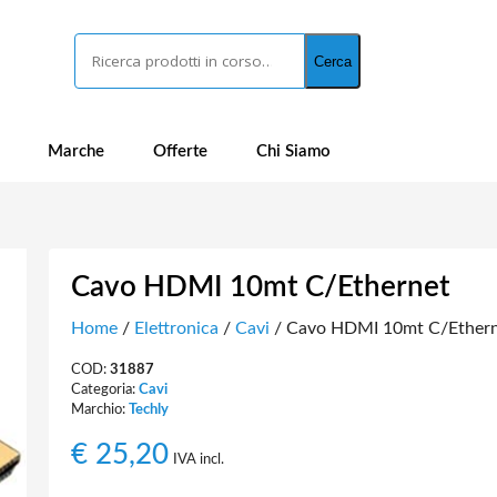
Cerca
Cerca
Marche
Offerte
Chi Siamo
Cavo HDMI 10mt C/Ethernet
Home
/
Elettronica
/
Cavi
/ Cavo HDMI 10mt C/Ether
COD:
31887
Categoria:
Cavi
Marchio:
Techly
€
25,20
IVA incl.