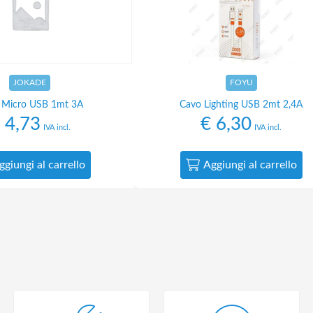
JOKADE
FOYU
 Micro USB 1mt 3A
Cavo Lighting USB 2mt 2,4A
4,73
€
6,30
IVA incl.
IVA incl.
ggiungi al carrello
Aggiungi al carrello