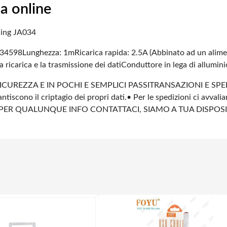
a online
ning JA034
134598
Lunghezza: 1m
Ricarica rapida: 2.5A (Abbinato ad un alim
a ricarica e la trasmissione dei dati
Conduttore in lega di alluminio
ICUREZZA E IN POCHI E SEMPLICI PASSI
TRANSAZIONI E SPE
ntiscono il criptagio dei propri dati.
• Per le spedizioni ci avvali
PER QUALUNQUE INFO CONTATTACI, SIAMO A TUA DISPOS