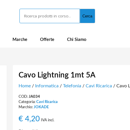
Cerca
Cerca
Marche
Offerte
Chi Siamo
Cavo Lightning 1mt 5A
Home
/
Informatica
/
Telefonia
/
Cavi Ricarica
/ Cavo L
COD:
JA034
Categoria:
Cavi Ricarica
Marchio:
JOKADE
€
4,20
IVA incl.