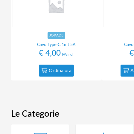
JOKADE
Cavo Type-C 1mt 5A
Cavo
€
4,00
€
IVA incl.
Ordina ora
A
Le Categorie