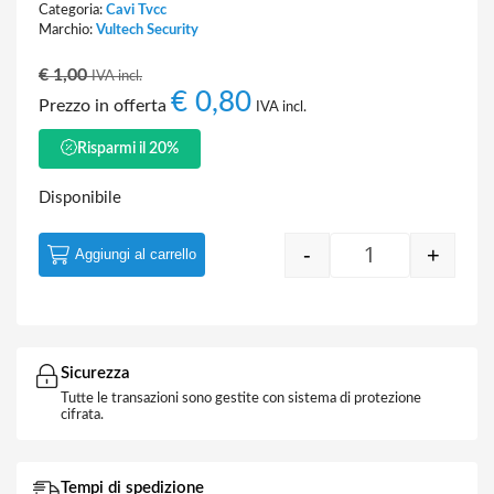
Categoria:
Cavi Tvcc
Marchio:
Vultech Security
€
1,00
IVA incl.
€
0,80
Prezzo in offerta
IVA incl.
Risparmi il 20%
Disponibile
-
+
Aggiungi al carrello
Quantity
Sicurezza
Tutte le transazioni sono gestite con sistema di protezione
cifrata.
Tempi di spedizione