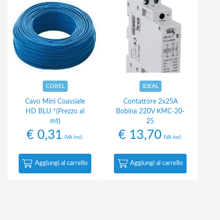
COREL
IDEAL
Cavo Mini Coassiale
Contattore 2x25A
HD BLU *(Prezzo al
Bobina 220V KMC-20-
mt)
25
€
0,31
€
13,70
IVA incl.
IVA incl.
Aggiungi al carrello
Aggiungi al carrello