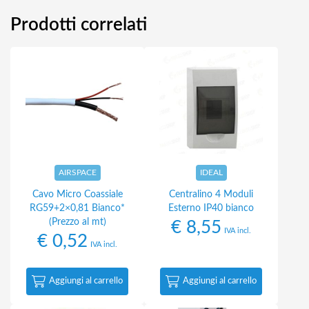
Prodotti correlati
AIRSPACE
IDEAL
Cavo Micro Coassiale
Centralino 4 Moduli
RG59+2×0,81 Bianco*
Esterno IP40 bianco
(Prezzo al mt)
€
8,55
IVA incl.
€
0,52
IVA incl.
Aggiungi al carrello
Aggiungi al carrello