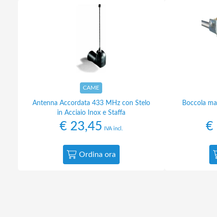
CAME
Antenna Accordata 433 MHz con Stelo
Boccola mad
in Acciaio Inox e Staffa
€
23,45
€
IVA incl.
Ordina ora