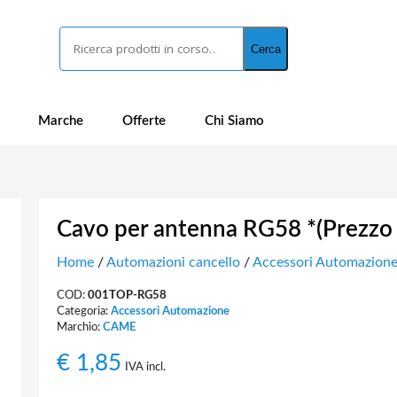
Cerca
Cerca
Marche
Offerte
Chi Siamo
Cavo per antenna RG58 *(Prezzo 
Home
/
Automazioni cancello
/
Accessori Automazion
COD:
001TOP-RG58
Categoria:
Accessori Automazione
Marchio:
CAME
€
1,85
IVA incl.