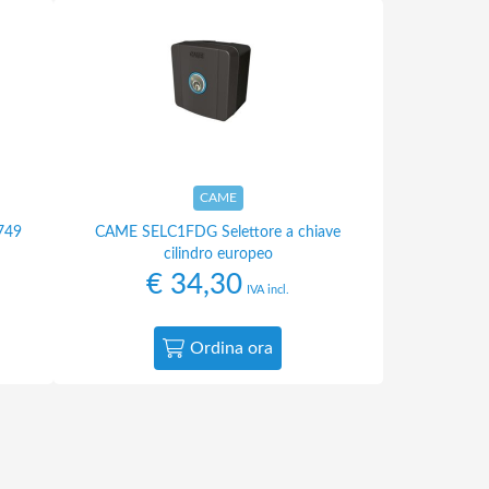
CAME
749
CAME SELC1FDG Selettore a chiave
cilindro europeo
€
34,30
IVA incl.
Ordina ora