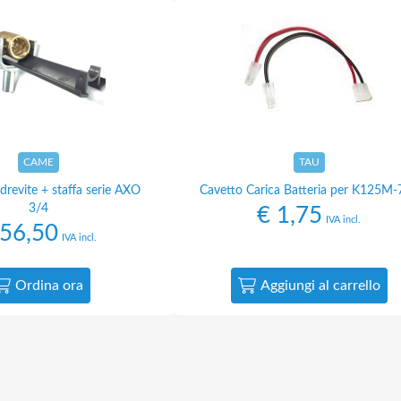
CAME
TAU
revite + staffa serie AXO
Cavetto Carica Batteria per K125M-
3/4
€
1,75
IVA incl.
56,50
IVA incl.
Ordina ora
Aggiungi al carrello