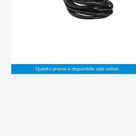
Abbigliamento da lavoro
Alimentatori
Batterie
Elettricità
Cablaggio
Elettronica
Edilizia
Ferramenta
Idraulica
Informatica