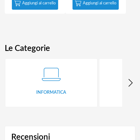
Aggiungi al carrello
Aggiungi al carrello
Le Categorie
INFORMATICA
ID
Recensioni