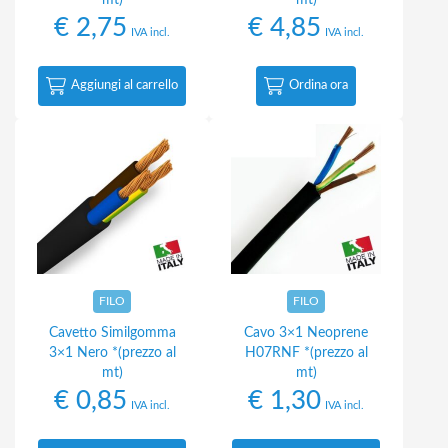
mt)
mt)
€
2,75
€
4,85
IVA incl.
IVA incl.
Aggiungi al carrello
Ordina ora
FILO
FILO
Cavetto Similgomma
Cavo 3×1 Neoprene
3×1 Nero *(prezzo al
H07RNF *(prezzo al
mt)
mt)
€
0,85
€
1,30
IVA incl.
IVA incl.