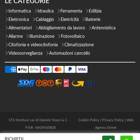
LE CATEGORIE
Informatica
Idraulica
Ferramenta
Edilizia
Elettronica
Cablaggio
Elettricità
Batterie
Alimentatori
Abbigliamento da lavoro
Antennistica
Allarme
Illuminazione
Fotovoltaico
Citofonia e videocitofonia
Climatizzazione
Videosorveglianza
Automazioni cancello
STS forniture sas di Daniele Stassi & C. -
Cookie Policy
|
Privacy Policy
|
Web
P.IVA 06439160828
Agency Emmè
RICHIEDI