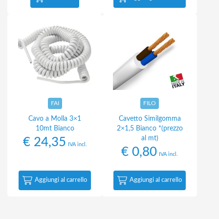
FAI
FILO
Cavo a Molla 3×1
Cavetto Similgomma
10mt Bianco
2×1,5 Bianco *(prezzo
al mt)
€
24,35
IVA incl.
€
0,80
IVA incl.
Aggiungi al carrello
Aggiungi al carrello