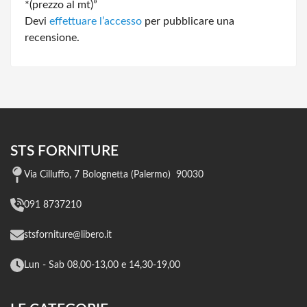
*(prezzo al mt)”
Devi
effettuare l’accesso
per pubblicare una
recensione.
STS FORNITURE
Via Cilluffo, 7 Bolognetta (Palermo) 90030
091 8737210
stsforniture@libero.it
Lun - Sab 08,00-13,00 e 14,30-19,00