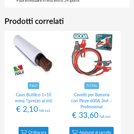
Puoi effettuare il reso entro 14 giorni
Prodotti correlati
FILO
TOTAL
Cavo Butilico 1×10
Cavetti per Batteria
mmq *(prezzo al mt)
con Pinze 600A 3mt –
Professional
€
2,10
IVA incl.
€
33,60
IVA incl.
Ordina ora
Aggiungi al carrello