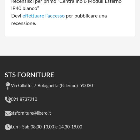
Recensisci per primo “Centralino 6 Moduli Esterno
IP40 bianco”
Devi
effettuare l’accesso
per pubblicare una
recensione.
STS FORNITURE
Via Cilluffo, 7 Bolognetta (Palermo) 90030
091 8737210
stsforniture@libero.it
Lun - Sab 08,00-13,00 e 14,30-19,00