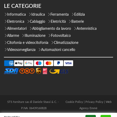
LE CATEGORIE
Informatica
Idraulica
Ferramenta
Edilizia
Elettronica
Cablaggio
Elettricità
Batterie
Alimentatori
Abbigliamento da lavoro
Antennistica
Allarme
Illuminazione
Fotovoltaico
Citofonia e videocitofonia
Climatizzazione
Videosorveglianza
Automazioni cancello
STS forniture sas di Daniele Stassi & C. -
Cookie Policy
|
Privacy Policy
|
Web
P.IVA 06439160828
Agency Emmè