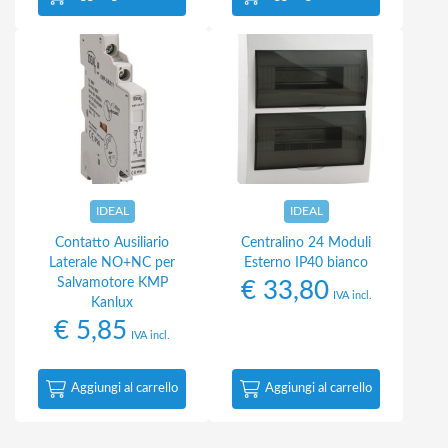
IDEAL
IDEAL
Contatto Ausiliario
Centralino 24 Moduli
Laterale NO+NC per
Esterno IP40 bianco
Salvamotore KMP
€
33,80
IVA incl.
Kanlux
€
5,85
IVA incl.
Aggiungi al carrello
Aggiungi al carrello