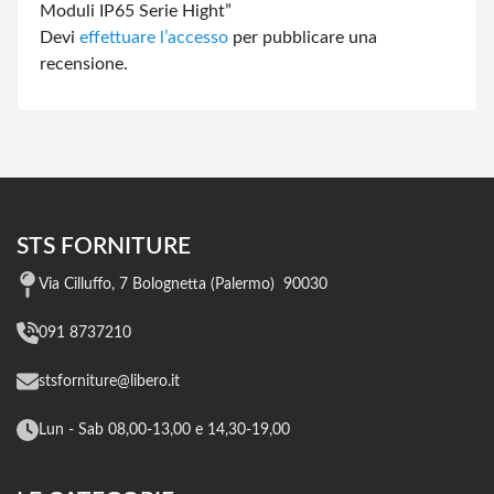
Moduli IP65 Serie Hight”
Devi
effettuare l’accesso
per pubblicare una
recensione.
STS FORNITURE
Via Cilluffo, 7 Bolognetta (Palermo) 90030
091 8737210
stsforniture@libero.it
Lun - Sab 08,00-13,00 e 14,30-19,00