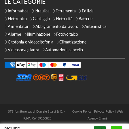
LE CATEGORIE
Informatica
Idraulica
Ferramenta
Edilizia
Elettronica
Cablaggio
Elettricità
Batterie
Alimentatori
Abbigliamento da lavoro
Antennistica
Allarme
Illuminazione
Fotovoltaico
Citofonia e videocitofonia
Climatizzazione
Videosorveglianza
Automazioni cancello
STS forniture sas di Daniele Stassi & C. -
Cookie Policy
|
Privacy Policy
|
Web
P.IVA 06439160828
Agency Emmè