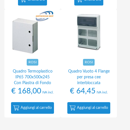
ROSI
ROSI
Quadro Termoplastico
Quadro Vuoto 4 Flange
IP65 700x500x245
per presa cee
Con Piastra di Fondo
interbloccata
€
168,00
€
64,45
IVA incl.
IVA incl.
Aggiungi al carrello
Aggiungi al carrello