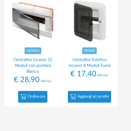
GEWISS
VIMAR
Centralino Incasso 12
Centralino Estetico
Moduli con portiera
Incasso 8 Moduli Fumè
Bianco
€
17,40
IVA incl.
€
28,90
IVA incl.
Ordina ora
Aggiungi al carrello