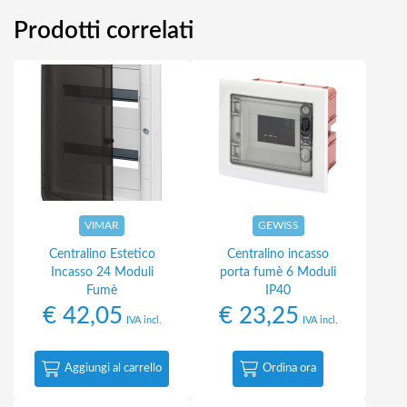
Prodotti correlati
VIMAR
GEWISS
Centralino Estetico
Centralino incasso
Incasso 24 Moduli
porta fumè 6 Moduli
Fumè
IP40
€
42,05
€
23,25
IVA incl.
IVA incl.
Aggiungi al carrello
Ordina ora