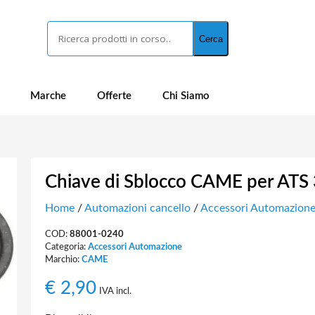
Cerca
Cerca
Marche
Offerte
Chi Siamo
Chiave di Sblocco CAME per ATS
Home
/
Automazioni cancello
/
Accessori Automazion
COD:
88001-0240
Categoria:
Accessori Automazione
Marchio:
CAME
€
2,90
IVA incl.