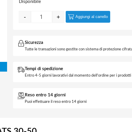
Disponibile
-
+
Aggiungi al carrello
Chiave di Sblocco CAME per ATS 30-50 qua
Sicurezza
Tutte le transazioni sono gestite con sistema di protezione cifrata
Tempi di spedizione
Entro 4-5 giorni lavorativi dal momento dell'ordine per i prodott
Reso entro 14 giorni
Puoi effettuare il reso entro 14 giorni
ATS 30-50