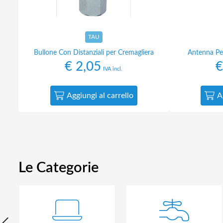
TAU
Bullone Con Distanziali per Cremagliera
Antenna Pe
€
2,05
€
IVA incl.
Aggiungi al carrello
A
Le Categorie