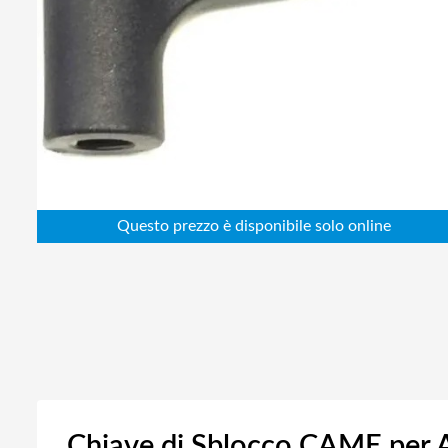
Abbigliamento da lavoro
Alimentatori
Batterie
Elettricità
Cablaggio
Elettronica
Edilizia
Ferramenta
Idraulica
Informatica
Chiave di Sblocco CAME per 