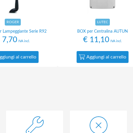
ROGER
LUTEC
r Lampeggiante Serie R92
BOX per Centralina AUTUN
7,70
€
11,10
IVA incl.
IVA incl.
ggiungi al carrello
Aggiungi al carrello