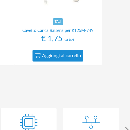
TAU
Cavetto Carica Batteria per K125M-749
€
1,75
IVA incl.
Aggiungi al carrello