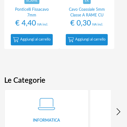
SCAME
EK
Ponticelli Fissacavo
Cavo Coassiale 5mm
7mm
Classe A RAME CU
€
4,40
€
0,30
IVA incl.
IVA incl.
Aggiungi al carrello
Aggiungi al carrello
Le Categorie
INFORMATICA
ID