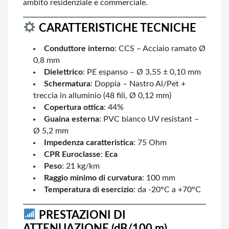
ambito residenziale e commerciale.
CARATTERISTICHE TECNICHE
Conduttore interno
: CCS – Acciaio ramato Ø
0,8 mm
Dielettrico
: PE espanso – Ø 3,55 ± 0,10 mm
Schermatura
: Doppia – Nastro Al/Pet +
treccia in alluminio (48 fili, Ø 0,12 mm)
Copertura ottica
: 44%
Guaina esterna
: PVC bianco UV resistant –
Ø 5,2 mm
Impedenza caratteristica
: 75 Ohm
CPR Euroclasse
:
Eca
Peso
: 21 kg/km
Raggio minimo di curvatura
: 100 mm
Temperatura di esercizio
: da -20°C a +70°C
PRESTAZIONI DI
ATTENUAZIONE (dB/100 m)