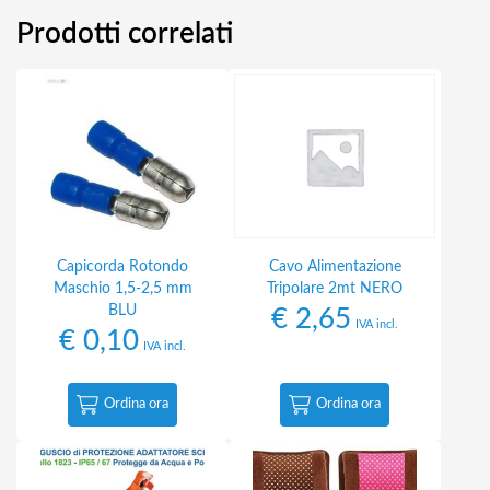
Prodotti correlati
Capicorda Rotondo
Cavo Alimentazione
Maschio 1,5-2,5 mm
Tripolare 2mt NERO
BLU
€
2,65
IVA incl.
€
0,10
IVA incl.
Ordina ora
Ordina ora