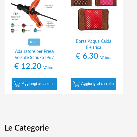
Borsa Acqua Calda
ROSI
Elettrica
Adattatore per Presa
€
6,30
Volante Schuko IP67
IVA incl.
€
12,20
IVA incl.
Aggiungi al carrello
Aggiungi al carrello
Le Categorie